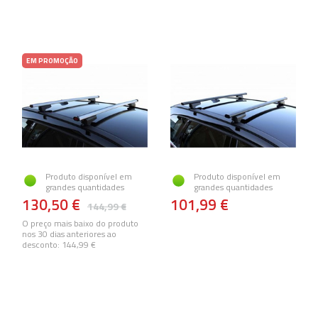
EM PROMOÇÃO
Produto disponível em
Produto disponível em
grandes quantidades
grandes quantidades
130,50 €
101,99 €
144,99 €
O preço mais baixo do produto
nos 30 dias anteriores ao
desconto:
144,99 €