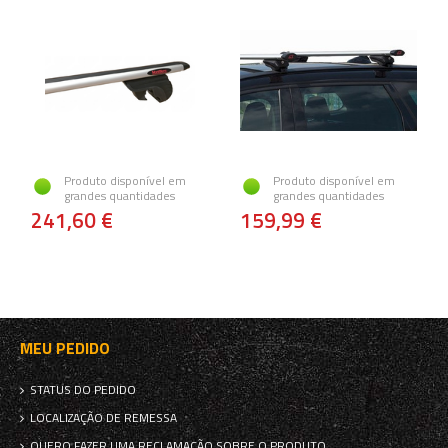
Produto disponível em
Produto disponível em
grandes quantidades
grandes quantidades
241,60 €
159,99 €
MEU PEDIDO
STATUS DO PEDIDO
LOCALIZAÇÃO DE REMESSA
QUERO FAZER UMA RECLAMAÇÃO SOBRE O PRODUTO