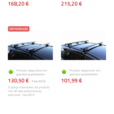
168,20 €
215,20 €
EM PROMOÇÃO
Produto disponível em
Produto disponível em
grandes quantidades
grandes quantidades
130,50 €
101,99 €
144,99 €
O preço mais baixo do produto
nos 30 dias anteriores ao
desconto:
144,99 €