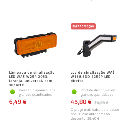
EM PROMOÇÃO
Lâmpada de sinalização
Luz de sinalização WAŚ
LED WAŚ W254 2033,
W168.6DD 1259P LED
laranja, universal, com
direita
suporte.
Produto disponível em
Produto disponível em
grandes quantidades
grandes quantidades
6,49 €
45,80 €
50,89 €
O preço mais baixo do produto
nos 30 dias anteriores ao
desconto:
38,40 €