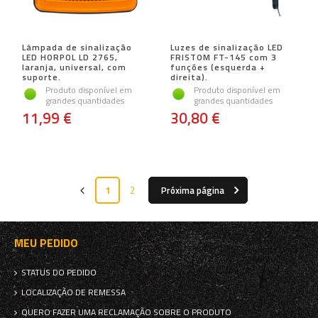
Lâmpada de sinalização
Luzes de sinalização LED
LED HORPOL LD 2765,
FRISTOM FT-145 com 3
laranja, universal, com
funções (esquerda +
suporte.
direita).
Produto disponível em
Produto disponível em
grandes quantidades
grandes quantidades
11,99 €
30,80 €
1
2
Próxima página
MEU PEDIDO
STATUS DO PEDIDO
LOCALIZAÇÃO DE REMESSA
QUERO FAZER UMA RECLAMAÇÃO SOBRE O PRODUTO