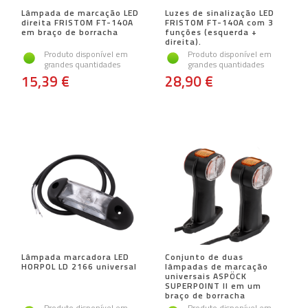
Lâmpada de marcação LED
Luzes de sinalização LED
direita FRISTOM FT-140A
FRISTOM FT-140A com 3
em braço de borracha
funções (esquerda +
direita).
Produto disponível em
Produto disponível em
grandes quantidades
grandes quantidades
15,39 €
28,90 €
Lâmpada marcadora LED
Conjunto de duas
HORPOL LD 2166 universal
lâmpadas de marcação
universais ASPÖCK
SUPERPOINT II em um
braço de borracha
Produto disponível em
Produto disponível em