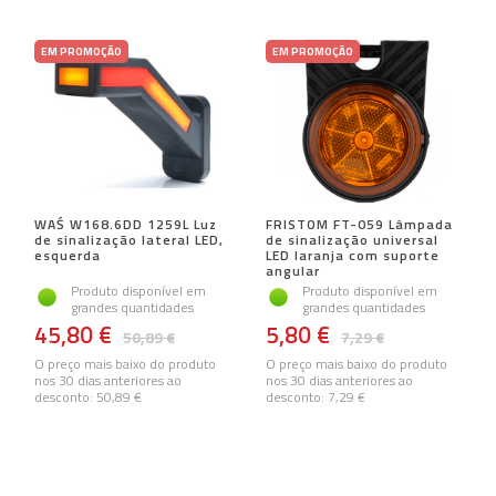
EM PROMOÇÃO
EM PROMOÇÃO
WAŚ W168.6DD 1259L Luz
FRISTOM FT-059 Lâmpada
de sinalização lateral LED,
de sinalização universal
esquerda
LED laranja com suporte
angular
Produto disponível em
Produto disponível em
grandes quantidades
grandes quantidades
45,80 €
5,80 €
50,89 €
7,29 €
O preço mais baixo do produto
O preço mais baixo do produto
nos 30 dias anteriores ao
nos 30 dias anteriores ao
desconto:
50,89 €
desconto:
7,29 €