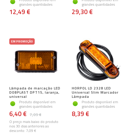
grandes quantidades
grandes quantidades
12,49 €
29,30 €
EM PROMOÇÃO
Lâmpada de marcação LED
HORPOL LD 2328 LED
DOBPLAST DPT15, laranja,
Universal Slim Marcador
universal
Lâmpada
Produto disponível em
Produto disponível em
grandes quantidades
grandes quantidades
6,40 €
8,39 €
7,09 €
O preço mais baixo do produto
nos 30 dias anteriores ao
desconto:
7,09 €