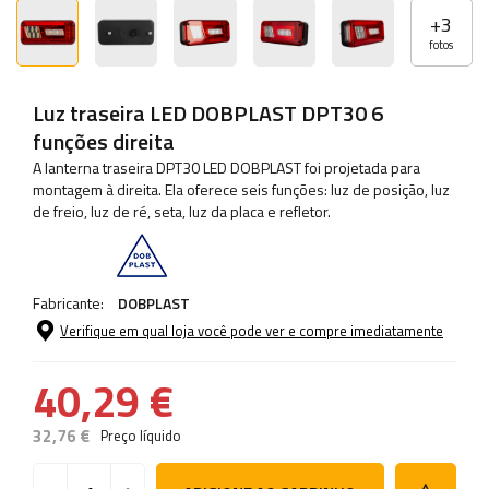
+
3
fotos
Luz traseira LED DOBPLAST DPT30 6
funções direita
A lanterna traseira DPT30 LED DOBPLAST foi projetada para
montagem à direita. Ela oferece seis funções: luz de posição, luz
de freio, luz de ré, seta, luz da placa e refletor.
Fabricante:
DOBPLAST
Verifique em qual loja você pode ver e compre imediatamente
40,29 €
32,76 €
Preço líquido