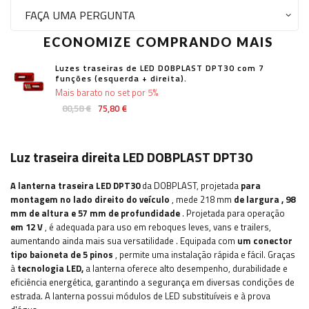
FAÇA UMA PERGUNTA
ECONOMIZE COMPRANDO MAIS
Luzes traseiras de LED DOBPLAST DPT30 com 7
funções (esquerda + direita).
Mais barato no set por 5%
80,58 €
75,80 €
Luz traseira direita LED DOBPLAST DPT30
A lanterna traseira LED DPT30
da DOBPLAST, projetada
para
montagem no lado direito do veículo
, mede 218 mm
de largura
, 98
mm de altura e 57 mm de profundidade
. Projetada para operação
em 12 V
,
é adequada para uso em reboques leves, vans e trailers,
aumentando ainda mais sua versatilidade
. Equipada com
um conector
tipo baioneta de 5 pinos
, permite uma instalação rápida e fácil. Graças
à
tecnologia LED,
a lanterna oferece alto desempenho, durabilidade e
eficiência energética, garantindo a segurança em diversas condições de
estrada.
A lanterna possui
módulos de LED substituíveis e à prova