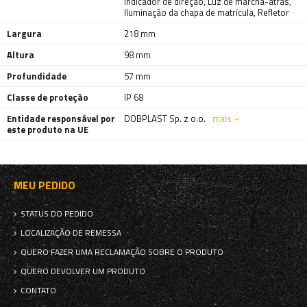
Indicador de direção
,
Luz de marcha-atrás
,
Iluminação da chapa de matrícula
,
Refletor
Largura
218 mm
Altura
98 mm
Profundidade
57 mm
Classe de proteção
IP 68
Entidade responsável por
DOBPLAST Sp. z o.o.
mais
este produto na UE
MEU PEDIDO
STATUS DO PEDIDO
LOCALIZAÇÃO DE REMESSA
QUERO FAZER UMA RECLAMAÇÃO SOBRE O PRODUTO
QUERO DEVOLVER UM PRODUTO
CONTATO