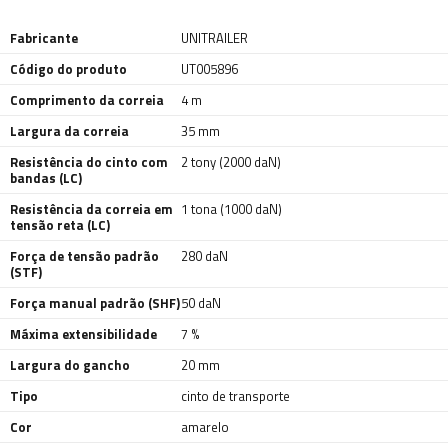
Fabricante
UNITRAILER
Código do produto
UT005896
Comprimento da correia
4 m
Largura da correia
35 mm
Resistência do cinto com
2 tony (2000 daN)
bandas (LC)
Resistência da correia em
1 tona (1000 daN)
tensão reta (LC)
Força de tensão padrão
280 daN
(STF)
Força manual padrão (SHF)
50 daN
Máxima extensibilidade
7 %
Largura do gancho
20 mm
Tipo
cinto de transporte
Cor
amarelo