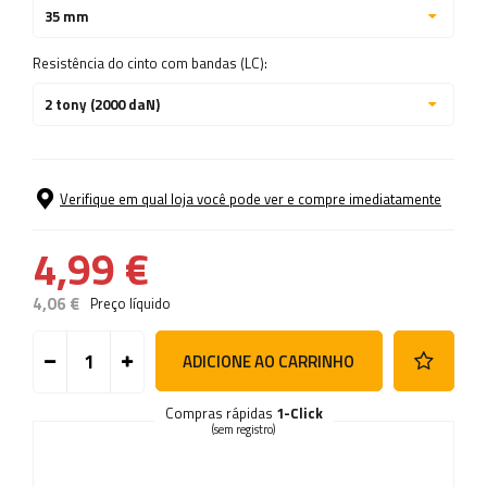
35 mm
Resistência do cinto com bandas (LC):
2 tony (2000 daN)
Verifique em qual loja você pode ver e compre imediatamente
4,99 €
4,06 €
Preço líquido
ADICIONE AO CARRINHO
Compras rápidas
1-Click
(sem registro)