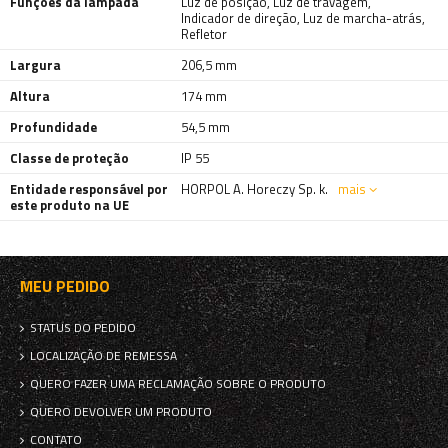
Funções da lâmpada
Luz de posição
,
Luz de travagem
,
Indicador de direção
,
Luz de marcha-atrás
,
Refletor
Largura
206,5 mm
Altura
174 mm
Profundidade
54,5 mm
Classe de proteção
IP 55
Entidade responsável por
HORPOL A. Horeczy Sp. k.
mais
este produto na UE
MEU PEDIDO
STATUS DO PEDIDO
LOCALIZAÇÃO DE REMESSA
QUERO FAZER UMA RECLAMAÇÃO SOBRE O PRODUTO
QUERO DEVOLVER UM PRODUTO
CONTATO