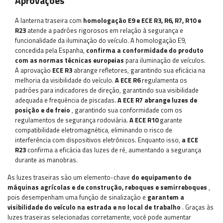
Aprovações
A lanterna traseira com
homologação E9 e ECE R3, R6, R7, R10 e
R23
atende a padrões rigorosos em relação à segurança e
funcionalidade da iluminação do veículo. A homologação E9,
concedida pela Espanha,
confirma a conformidade do produto
com as normas técnicas europeias
para iluminação de veículos.
A aprovação
ECE R3
abrange refletores, garantindo sua eficácia na
melhoria da visibilidade do veículo.
A ECE R6
regulamenta os
padrões para indicadores de direção, garantindo sua visibilidade
adequada e frequência de piscadas.
A ECE R7 abrange luzes de
posição e de freio
, garantindo sua conformidade com os
regulamentos de segurança rodoviária.
A ECE R10
garante
compatibilidade eletromagnética, eliminando o risco de
interferência com dispositivos eletrônicos. Enquanto isso,
a ECE
R23
confirma a eficácia das luzes de ré, aumentando a segurança
durante as manobras.
As luzes traseiras são um elemento-chave
do equipamento de
máquinas agrícolas e de construção, reboques e semirreboques
,
pois desempenham uma função de sinalização e
garantem a
visibilidade do veículo na estrada e no local de trabalho
. Graças às
luzes traseiras selecionadas corretamente, você pode aumentar