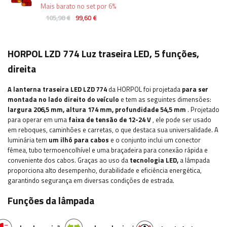
Mais barato no set por 6%
105,98 €
99,60 €
HORPOL LZD 774 Luz traseira LED, 5 funções,
direita
A lanterna traseira LED LZD 774
da HORPOL foi projetada
para ser
montada no lado direito do veículo
e tem as seguintes dimensões:
largura
206,5 mm, altura 174 mm, profundidade 54,5 mm
. Projetado
para operar em uma
faixa de tensão de 12-24 V
, ele pode ser usado
em reboques, caminhões e carretas, o que destaca sua universalidade. A
luminária tem
um ilhó para cabos
e o conjunto inclui um conector
fêmea, tubo termoencolhível e uma braçadeira para conexão rápida e
conveniente dos cabos. Graças ao uso da
tecnologia LED,
a lâmpada
proporciona alto desempenho, durabilidade e eficiência energética,
garantindo segurança em diversas condições de estrada.
Funções da lâmpada