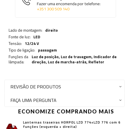
Fazer uma encomenda por telefone:
+351 300 509 140
Lado de montagem:
direito
Fonte de luz:
LED
Tensão:
12/24 V
Tipo de ligação:
passagem
Funções da
Luz de posição,
Luz de travagem
,
Indicador de
lâmpada:
direção
,
Luz de marcha-atrás
,
Refletor
REVISÃO DE PRODUTOS
FAÇA UMA PERGUNTA
ECONOMIZE COMPRANDO MAIS
Lanternas traseiras HORPOL LZD 774+LZD 776 com 6
funções (esquerda + direita)