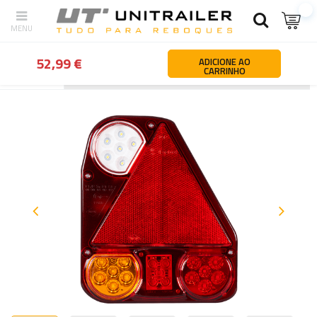
52,99 €
ADICIONE AO
CARRINHO
Atrás
Página principal
Iluminação e elementos de instalação elét