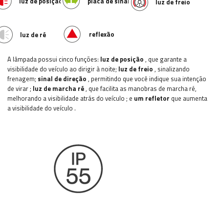
luz de posição
placa de sinalização
luz de freio
reflexão
luz de ré
A lâmpada possui cinco funções:
luz de posição
, que garante a
visibilidade do veículo ao dirigir à noite;
luz de freio
, sinalizando
frenagem;
sinal de direção
, permitindo que você indique sua intenção
de virar
;
luz de marcha ré
, que facilita as manobras de marcha ré,
melhorando a visibilidade atrás do veículo
; e
um refletor
que aumenta
a visibilidade do veículo
.