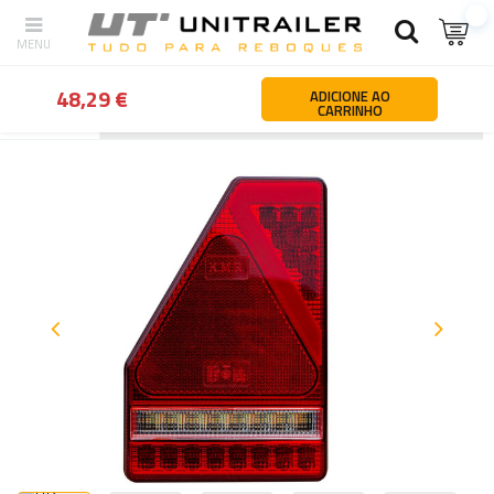
48,29 €
ADICIONE AO
CARRINHO
Atrás
Página principal
Iluminação e elementos de instalação elét