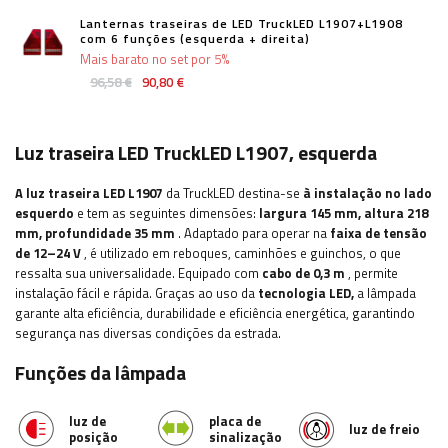
Lanternas traseiras de LED TruckLED L1907+L1908
com 6 funções (esquerda + direita)
Mais barato no set por 5%
96,58 €
90,80 €
Luz traseira LED TruckLED L1907, esquerda
A luz traseira LED L1907
da TruckLED destina-se
à instalação no lado
esquerdo
e tem as seguintes dimensões:
largura
145 mm, altura 218
mm, profundidade 35 mm
. Adaptado para operar na
faixa de tensão
de 12–24 V
, é utilizado em reboques, caminhões e guinchos, o que
ressalta sua universalidade. Equipado com
cabo de 0,3 m
, permite
instalação fácil e rápida. Graças ao uso da
tecnologia LED,
a lâmpada
garante alta eficiência, durabilidade e eficiência energética, garantindo
segurança nas diversas condições da estrada.
Funções da lâmpada
luz de
placa de
luz de freio
posição
sinalização