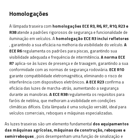
Homologações
A lâmpada traseira com
homologações ECE R3, R6, R7, R10, R23 e
R38
atende a padrões rigorosos de segurança e funcionalidade de
iluminação em veículos. A
homologação ECE R3 inclui refletores
, garantindo a sua eficácia na melhoria da visibilidade do veículo.
A
ECE R6
regulamenta os padrões para piscas, garantindo sua
visibilidade adequada e frequência de intermitência.
A norma ECE
R7
aplica-se às luzes de presença e de travagem, garantindo a sua
conformidade com as normas de segurança rodoviária.
ECE R10
garante compatibilidade eletromagnética, eliminando o risco de
interferência com dispositivos eletrônicos.
A ECE R23
confirma a
eficácia das luzes de marcha-atrás, aumentando a segurança
durante as manobras.
A ECE R38
regulamenta os requisitos para
faróis de neblina, que melhoram a visibilidade em condições
climáticas difíceis. Esta lâmpada é uma solução versátil, ideal para
veículos comerciais, reboques e máquinas especializadas.
As luzes traseiras são um elemento fundamental
dos equipamentos
das máquinas agrícolas, máquinas de construção, reboques e
semirreboques
, pois desempenham uma função de sinalização e