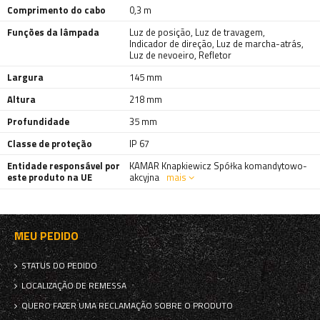
Comprimento do cabo
0,3 m
Funções da lâmpada
Luz de posição
,
Luz de travagem
,
Indicador de direção
,
Luz de marcha-atrás
,
Luz de nevoeiro
,
Refletor
Largura
145 mm
Altura
218 mm
Profundidade
35 mm
Classe de proteção
IP 67
Entidade responsável por
KAMAR Knapkiewicz Spółka komandytowo-
este produto na UE
akcyjna
mais
MEU PEDIDO
STATUS DO PEDIDO
LOCALIZAÇÃO DE REMESSA
QUERO FAZER UMA RECLAMAÇÃO SOBRE O PRODUTO