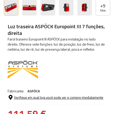
+
9
fotos
Luz traseira ASPÖCK Europoint III 7 funções,
direita
Farol traseiro Europoint III ASPÖCK para instalação no lado
direito. Oferece sete funções: luz de posição, luz de freio, luz de
neblina, luz de ré, luz de presença lateral, pisca e refletor.
Fabricante:
ASPÖCK
Verifique em qual loja você pode ver e compre imediatamente
111,59 €