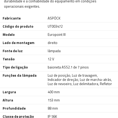
durabilidade e a confiabilidade do equipamento em condições
operacionais exigentes.
Fabricante
ASPÖCK
Código do produto
UT003472
Modelo
Europoint III
Lado de montagem
direito
Fonte de luz
lâmpada
Tensão
12 V
Tipo de ligação
baioneta ASS2.1 de 7 pinos
Funções da lâmpada
Luz de posição
,
Luz de travagem
,
Indicador de direção
,
Luz de marcha-atrás
,
Luz de nevoeiro
,
Luz delimitadora
,
Refletor
Largura
400 mm
Altura
153 mm
Profundidade
88 mm
Classe de proteção
IP 56K