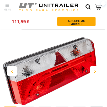
111,59 €
ADICIONE AO
CARRINHO
Atrás
Página principal
Iluminação e elementos de instalação elét