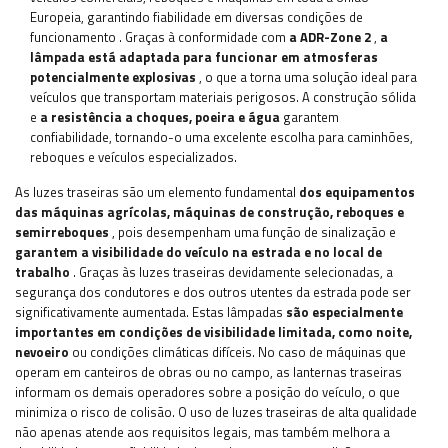
Europeia, garantindo fiabilidade em diversas condições de
funcionamento
. Graças à conformidade com
a ADR-Zone 2
,
a
lâmpada está adaptada para funcionar em atmosferas
potencialmente explosivas
, o que a torna uma solução ideal para
veículos que transportam materiais perigosos. A construção sólida
e
a resistência a choques, poeira e água
garantem
confiabilidade, tornando-o uma excelente escolha para caminhões,
reboques e veículos especializados.
As luzes traseiras são um elemento fundamental
dos equipamentos
das máquinas agrícolas, máquinas de construção, reboques e
semirreboques
, pois desempenham uma função de sinalização e
garantem a visibilidade do veículo na estrada e no local de
trabalho
. Graças às luzes traseiras devidamente selecionadas, a
segurança dos condutores e dos outros utentes da estrada pode ser
significativamente aumentada. Estas lâmpadas
são especialmente
importantes em condições de visibilidade limitada, como noite,
nevoeiro
ou condições climáticas difíceis. No caso de máquinas que
operam em canteiros de obras ou no campo, as lanternas traseiras
informam os demais operadores sobre a posição do veículo, o que
minimiza o risco de colisão. O uso de luzes traseiras de alta qualidade
não apenas atende aos requisitos legais, mas também melhora a