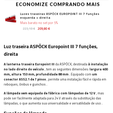
ECONOMIZE COMPRANDO MAIS
Luzes traseiras ASPÖCK EUROPOINT III 7 funções
esquerda + direita
Mais barato no set por 5%
223,18 €
209,80 €
Luz traseira ASPÖCK Europoint III 7 funções,
direita
A lanterna traseira Europoint III
da ASPÖCK, destinada
à instalação
no lado direito do veículo
, tem as seguintes dimensões:
largura
400
mm, altura 153 mm, profundidade 88 mm
. Equipado com
um
conector ASS2.1 de 7 pinos
, permite uma instalação fácil e rápida
em
reboques, ônibus e guinchos
.
A lâmpada vem equipada de fábrica com lâmpadas de 12 V
, mas
pode ser facilmente adaptada para 24 V através da substituição das
lâmpadas, o que aumenta sua universalidade e versatilidade de uso
.