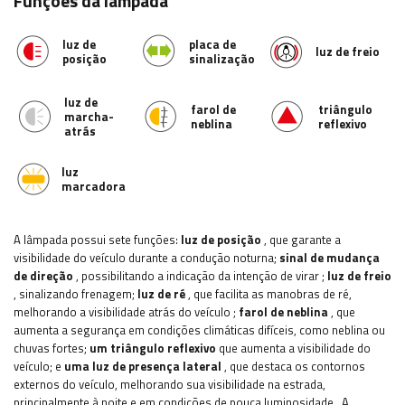
Funções da lâmpada
luz de
placa de
luz de freio
posição
sinalização
luz de
farol de
triângulo
marcha-
neblina
reflexivo
atrás
luz
marcadora
A lâmpada possui sete funções:
luz de posição
, que garante a
visibilidade do veículo durante a condução noturna;
sinal de mudança
de direção
, possibilitando a indicação da intenção de virar
;
luz de freio
, sinalizando frenagem;
luz de ré
, que facilita as manobras de ré,
melhorando a visibilidade atrás do veículo
;
farol de neblina
, que
aumenta a segurança em condições climáticas difíceis, como neblina ou
chuvas fortes;
um triângulo reflexivo
que aumenta a visibilidade do
veículo; e
uma luz de presença lateral
, que destaca os contornos
externos do veículo, melhorando sua visibilidade na estrada,
principalmente à noite e em condições de pouca luminosidade
.
A