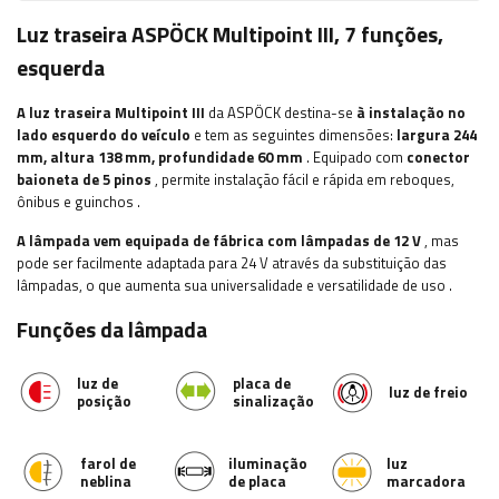
Luz traseira ASPÖCK Multipoint III, 7 funções,
esquerda
A luz traseira Multipoint III
da ASPÖCK destina-se
à instalação no
lado esquerdo do veículo
e tem as seguintes dimensões:
largura
244
mm, altura 138 mm, profundidade 60 mm
. Equipado com
conector
baioneta de 5 pinos
, permite instalação fácil e rápida
em reboques,
ônibus e guinchos
.
A lâmpada vem equipada de fábrica com lâmpadas de 12 V
, mas
pode ser facilmente adaptada para 24 V através da substituição das
lâmpadas, o que aumenta sua universalidade e versatilidade de uso
.
Funções da lâmpada
luz de
placa de
luz de freio
posição
sinalização
farol de
iluminação
luz
neblina
de placa
marcadora