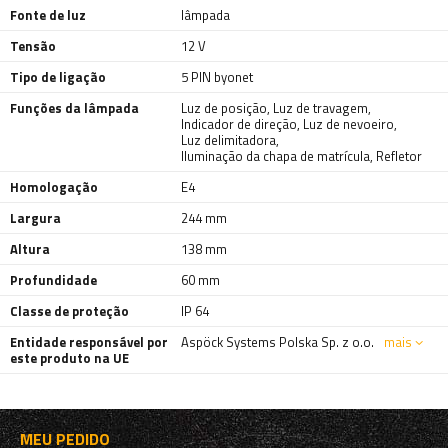
Fonte de luz
lâmpada
Tensão
12 V
Tipo de ligação
5 PIN byonet
Funções da lâmpada
Luz de posição
,
Luz de travagem
,
Indicador de direção
,
Luz de nevoeiro
,
Luz delimitadora
,
Iluminação da chapa de matrícula
,
Refletor
Homologação
E4
Largura
244 mm
Altura
138 mm
Profundidade
60 mm
Classe de proteção
IP 64
Entidade responsável por
Aspöck Systems Polska Sp. z o.o.
mais
este produto na UE
MEU PEDIDO