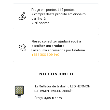
Preço em pontos:
778
pontos
A compra deste produto em dinheiro
dar-lhe-á:
7.78
pontos
Nosso consultor ajudará você a
escolher um produto
Fazer uma encomenda por telefone:
+351 300 509 140
NO CONJUNTO
2x
Refletor de trabalho LED HERMON
LLP16MINI 16xLED 2880lm
3,89 €
Preço:
/ pzs.