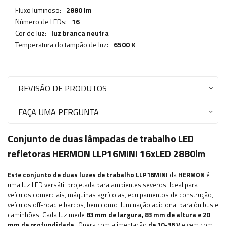
Fluxo luminoso:
2880 lm
Número de LEDs:
16
Cor de luz:
luz branca neutra
Temperatura do tampão de luz:
6500 K
REVISÃO DE PRODUTOS
FAÇA UMA PERGUNTA
Conjunto de duas lâmpadas de trabalho LED
refletoras HERMON LLP16MINI 16xLED 2880lm
Este conjunto de duas luzes de trabalho LLP16MINI
da
HERMON
é
uma luz LED versátil projetada para ambientes severos. Ideal para
veículos comerciais, máquinas agrícolas, equipamentos de construção,
veículos off-road e barcos, bem como iluminação adicional para ônibus e
caminhões. Cada luz mede
83 mm de largura, 83 mm de altura e 20
mm de profundidade
. Opera com alimentação
de 10-36 V
e vem com