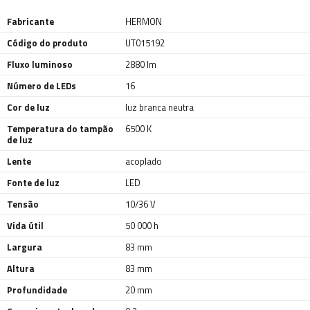
Fabricante
HERMON
Código do produto
UT015192
Fluxo luminoso
2880 lm
Número de LEDs
16
Cor de luz
luz branca neutra
Temperatura do tampão
6500 K
de luz
Lente
acoplado
Fonte de luz
LED
Tensão
10/36 V
Vida útil
50 000 h
Largura
83 mm
Altura
83 mm
Profundidade
20 mm