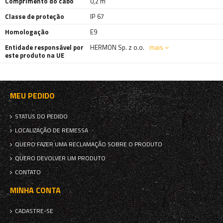
Comprimento do cabo
0,2 m
Classe de proteção
IP 67
Homologação
E9
Entidade responsável por
HERMON Sp. z o.o.
mais
este produto na UE
MEU PEDIDO
STATUS DO PEDIDO
LOCALIZAÇÃO DE REMESSA
QUERO FAZER UMA RECLAMAÇÃO SOBRE O PRODUTO
QUERO DEVOLVER UM PRODUTO
CONTATO
MINHA CONTA
CADASTRE-SE