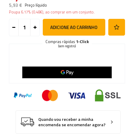
5,93 €
Preço líquido
Poupa
6.17%
(
0.48
€
), ao comprar em um conjunto.
ADICIONE AO CARRINHO
Compras rápidas
1-Click
(sem registro)
Quando vou receber a minha
encomenda se encomendar agora?