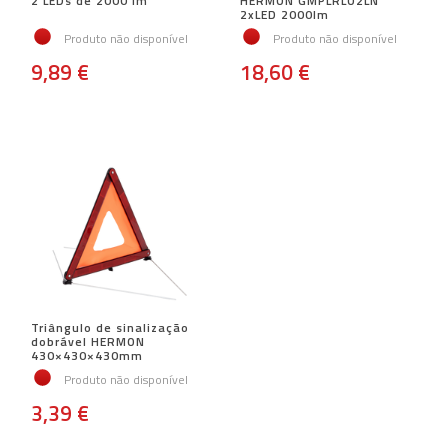
2 LEDs de 2000 lm
HERMON GMPLRLO2LN
2xLED 2000lm
Produto não disponível
Produto não disponível
9,89 €
18,60 €
Triângulo de sinalização
dobrável HERMON
430×430×430mm
Produto não disponível
3,39 €