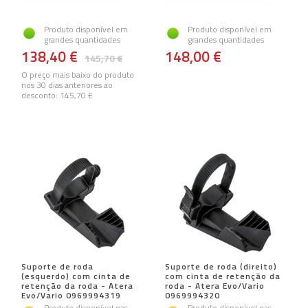
Produto disponível em
Produto disponível em
grandes quantidades
grandes quantidades
138,40 €
148,00 €
145,70 €
O preço mais baixo do produto
nos 30 dias anteriores ao
desconto:
145,70 €
Suporte de roda
Suporte de roda (direito)
(esquerdo) com cinta de
com cinta de retenção da
retenção da roda - Atera
roda - Atera Evo/Vario
Evo/Vario 0969994319
0969994320
Produto disponível nas
Produto disponível nas