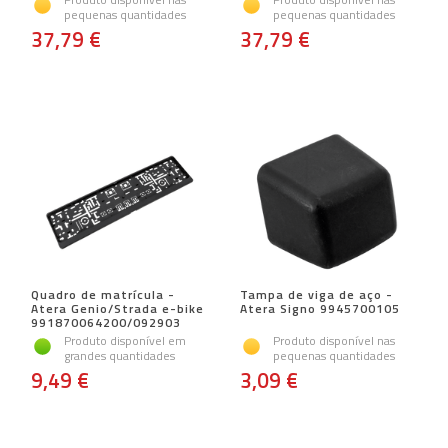
pequenas quantidades
pequenas quantidades
37,79 €
37,79 €
Quadro de matrícula -
Tampa de viga de aço -
Atera Genio/Strada e-bike
Atera Signo 9945700105
991870064200/092903
Produto disponível em
Produto disponível nas
grandes quantidades
pequenas quantidades
9,49 €
3,09 €