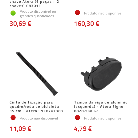
chave Atera (6 peças + 2
chaves) 083011
Produto disponível em
Produto não disponível
grandes quantidades
30,69 €
160,30 €
Cinta de fixação para
Tampa da viga de alumínio
quadro/roda de bicicleta
(esquerda) - Atera Signo
35 cm - Atera 9918701383
8828700062
Produto não disponível
Produto não disponível
11,09 €
4,79 €