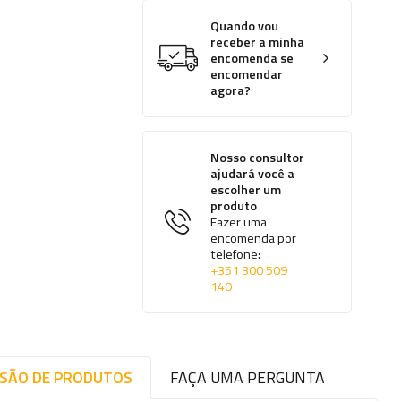
Quando vou
receber a minha
encomenda se
encomendar
agora?
Nosso consultor
ajudará você a
escolher um
produto
Fazer uma
encomenda por
telefone:
+351 300 509
140
ISÃO DE PRODUTOS
FAÇA UMA PERGUNTA