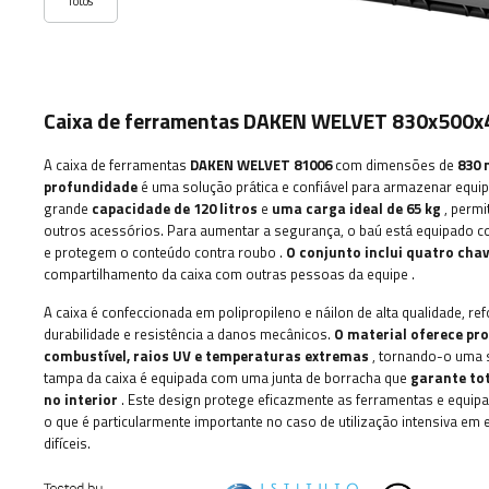
fotos
Caixa de ferramentas DAKEN WELVET 830x500
A caixa de ferramentas
DAKEN WELVET 81006
com dimensões de
830 
profundidade
é uma solução prática e confiável para armazenar equi
grande
capacidade de 120 litros
e
uma carga ideal de 65 kg
, permi
outros acessórios.
Para aumentar a segurança, o baú está equipado co
e protegem o conteúdo contra roubo
.
O conjunto inclui quatro cha
compartilhamento da caixa com outras pessoas da equipe
.
A caixa é confeccionada em polipropileno e náilon de alta qualidade, 
durabilidade e resistência a danos mecânicos.
O material oferece pro
combustível, raios UV e temperaturas extremas
, tornando-o uma s
tampa da caixa é equipada com uma junta de borracha que
garante tot
no interior
. Este design protege eficazmente as ferramentas e equip
o que é particularmente importante no caso de utilização intensiva e
difíceis.