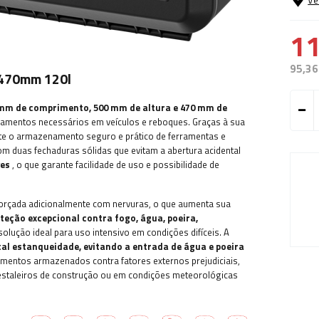
Ve
11
95,36
x470mm 120l
mm de comprimento, 500 mm de altura e 470 mm de
pamentos necessários em veículos e reboques. Graças à sua
te o armazenamento seguro e prático de ferramentas e
m duas fechaduras sólidas que evitam a abertura acidental
ves
, o que garante facilidade de uso e possibilidade de
reforçada adicionalmente com nervuras, o que aumenta sua
teção excepcional contra fogo, água, poeira,
olução ideal para uso intensivo em condições difíceis. A
al estanqueidade, evitando a entrada de água e poeira
amentos armazenados contra fatores externos prejudiciais,
m estaleiros de construção ou em condições meteorológicas