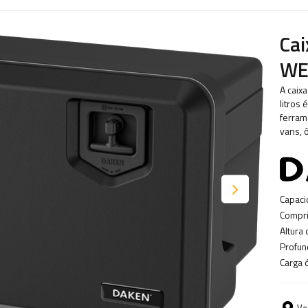
Ca
WE
A caix
litros
ferram
vans, 
Capaci
Compri
Altura 
Profun
Carga 