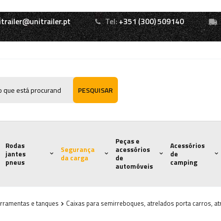
itrailer@unitrailer.pt
Tel:
+351 (300) 509140
PESQUISAR
Peças e
Rodas
Acessórios
Segurança
acessórios
jantes
de
da carga
de
pneus
camping
automóveis
erramentas e tanques
Caixas para semirreboques, atrelados porta carros, a