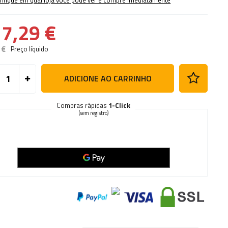
rifique em qual loja você pode ver e compre imediatamente
7,29 €
 €
Preço líquido
ADICIONE AO CARRINHO
Compras rápidas
1-Click
(sem registro)