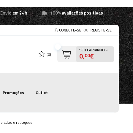
Envio
em 24h
100%
avaliações positivas
CONECTE-SE
OU
REGISTE-SE
SEU CARRINHO
0,
€
(0)
00
Promoções
Outlet
trelados e reboques