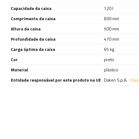
Capacidade da caixa
120 l
Comprimento da caixa
830 mm
Altura da caixa
500 mm
Profundidade da caixa
470 mm
Carga óptima da caixa
65 kg
Cor
preto
Material
plástico
Entidade responsável por este produto na UE
Daken S.p.A.
mais