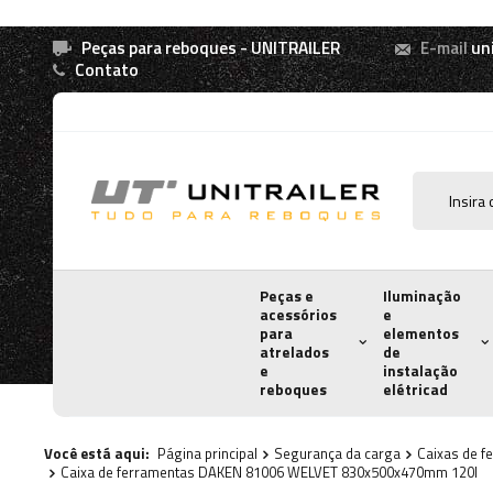
Peças para reboques - UNITRAILER
E-mail
un
Contato
Peças e
Iluminação
acessórios
e
para
elementos
atrelados
de
e
instalação
reboques
elétricad
Você está aqui:
Página principal
Segurança da carga
Caixas de f
Caixa de ferramentas DAKEN 81006 WELVET 830x500x470mm 120l