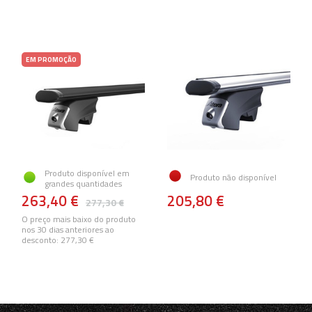
EM PROMOÇÃO
Produto disponível em
Produto não disponível
grandes quantidades
263,40 €
205,80 €
277,30 €
O preço mais baixo do produto
nos 30 dias anteriores ao
desconto:
277,30 €