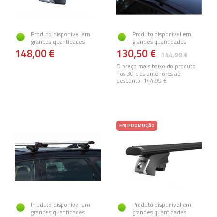
Produto disponível em
Produto disponível em
grandes quantidades
grandes quantidades
148,00 €
130,50 €
144,99 €
O preço mais baixo do produto
nos 30 dias anteriores ao
desconto:
144,99 €
EM PROMOÇÃO
Produto disponível em
Produto disponível em
grandes quantidades
grandes quantidades