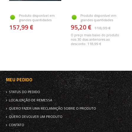
Produto disponível em
Produto disponível em
grandes quantidades
grandes quantidades
157,99 €
95,20 €
118,99 €
O preço mais baixo do produto
nos 30 dias anteriores ao
desconto:
118,99 €
MEU PEDIDO
STATUS DO PEDIDO
LOCALIZAÇÃO DE REMESSA
QUERO FAZER UMA RECLAMAÇÃO SOBRE O PRODUTO
QUERO DEVOLVER UM PRODUTO
CONTATO