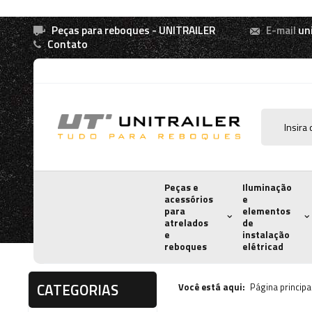
Peças para reboques - UNITRAILER
E-mail
un
Contato
Peças e
Iluminação
acessórios
e
para
elementos
atrelados
de
e
instalação
reboques
elétricad
CATEGORIAS
Você está aqui:
Página principa