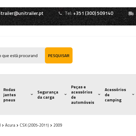
itrailer@unitrailer.pt
Tel:
+351 (300) 509140
PESQUISAR
Peças e
Rodas
Acessórios
Segurança
acessórios
jantes
de
da carga
de
pneus
camping
automóveis
l
Acura
CSX (2005-2011)
2009