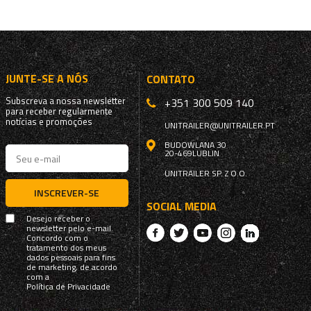
JUNTE-SE A NÓS
CONTATO
Subscreva a nossa newsletter
+351 300 509 140
para receber regularmente
notícias e promoções
UNITRAILER@UNITRAILER.PT
BUDOWLANA 30
20-469
LUBLIN
UNITRAILER SP. Z O.O.
INSCREVER-SE
SOCIAL MEDIA
Desejo receber o
newsletter pelo e-mail.
Concordo com o
tratamento dos meus
dados pessoais para fins
de marketing, de acordo
com a
Política de Privacidade