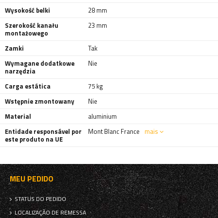
Wysokość belki
28 mm
Szerokość kanału
23 mm
montażowego
Zamki
Tak
Wymagane dodatkowe
Nie
narzędzia
Carga estática
75 kg
Wstępnie zmontowany
Nie
Material
aluminium
Entidade responsável por
Mont Blanc France
mais
este produto na UE
MEU PEDIDO
STATUS DO PEDIDO
LOCALIZAÇÃO DE REMESSA