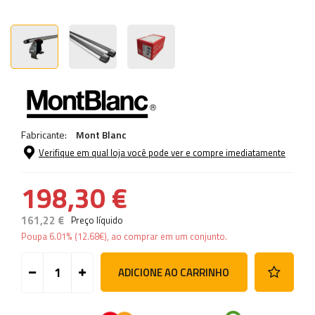
Fabricante:
Mont Blanc
Verifique em qual loja você pode ver e compre imediatamente
198,30 €
161,22 €
Preço líquido
Poupa
6.01%
(
12.68
€
), ao comprar em um conjunto.
ADICIONE AO CARRINHO