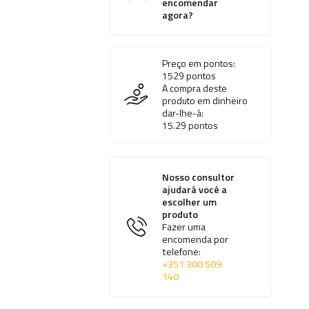
encomendar
agora?
Preço em pontos:
1529
pontos
A compra deste
produto em dinheiro
dar-lhe-á:
15.29
pontos
Nosso consultor
ajudará você a
escolher um
produto
Fazer uma
encomenda por
telefone:
+351 300 509
140