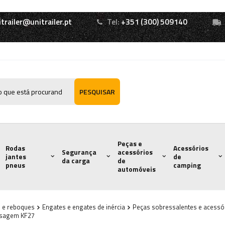
itrailer@unitrailer.pt
Tel:
+351 (300) 509140
PESQUISAR
Peças e
Rodas
Acessórios
Segurança
acessórios
jantes
de
da carga
de
pneus
camping
automóveis
s e reboques
Engates e engates de inércia
Peças sobressalentes e acessór
assagem KF27