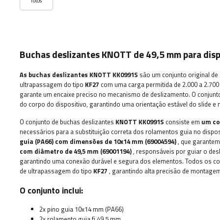
fotos
Buchas deslizantes KNOTT de 49,5 mm para disp
As buchas deslizantes KNOTT KK0991S
são um conjunto original de 
ultrapassagem do tipo
KF27
com uma carga permitida de 2.000 a 2.700 
garante um encaixe preciso no mecanismo de deslizamento.
O conjunt
do corpo do dispositivo, garantindo uma orientação estável do slide
O conjunto de buchas deslizantes
KNOTT KK0991S
consiste em
um co
necessários para a substituição correta dos rolamentos guia no dispos
guia (PA66) com dimensões de 10x14 mm (69004594)
, que garantem
com diâmetro de 49,5 mm (69001194)
, responsáveis ​​por guiar o de
garantindo uma conexão durável e segura dos elementos. Todos os co
de ultrapassagem do tipo
KF27
, garantindo alta precisão de montagem
O conjunto inclui:
2x pino guia 10x14 mm (PA66)
2x rolamento guia fi 49,5 mm