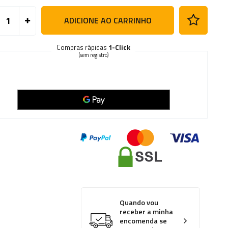
ADICIONE AO CARRINHO
Compras rápidas
1-Click
(sem registro)
Quando vou
receber a minha
encomenda se