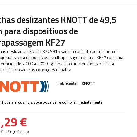
has deslizantes KNOTT de 49,5
para dispositivos de
trapassagem KF27
has deslizantes KNOTT KK0991S são um conjunto de rolamentos
rojetados para dispositivos de ultrapassagem do tipo KF27 com uma
permitida de 2.000 a 2.700 kg. Eles são caracterizados pela alta
ência à abrasão e às condições climática
Fabricante:
KNOTT
rifique em qual loja você pode ver e compre imediatamente
,29 €
 €
Preço líquido