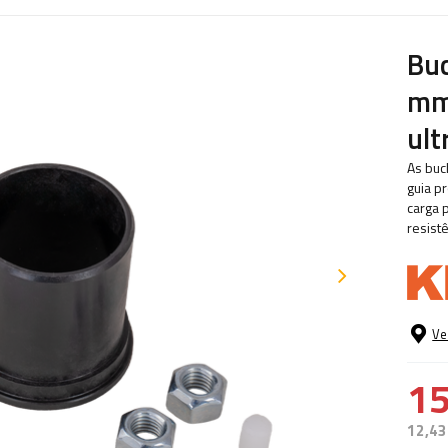
Buc
mm 
ul
As buc
guia p
carga 
resist
Ve
15
12,43