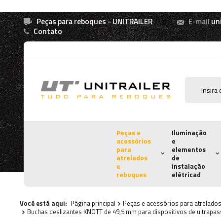
Peças para reboques - UNITRAILER
E-mail
un
Contato
Peças e
Iluminação
acessórios
e
para
elementos
atrelados
de
e
instalação
reboques
elétricad
Você está aqui:
Página principal
Peças e acessórios para atrelado
Buchas deslizantes KNOTT de 49,5 mm para dispositivos de ultrap