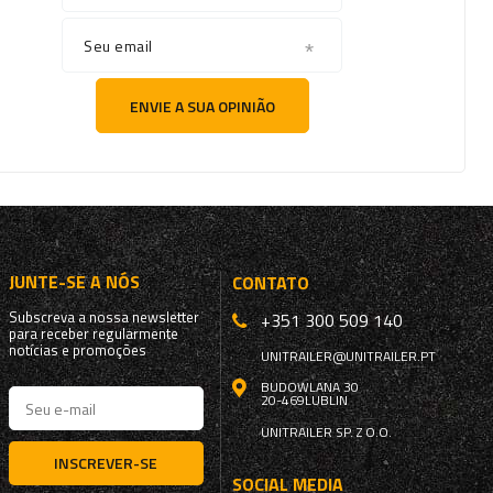
Seu email
ENVIE A SUA OPINIÃO
JUNTE-SE A NÓS
CONTATO
Subscreva a nossa newsletter
+351 300 509 140
para receber regularmente
notícias e promoções
UNITRAILER@UNITRAILER.PT
BUDOWLANA 30
20-469
LUBLIN
UNITRAILER SP. Z O.O.
INSCREVER-SE
SOCIAL MEDIA