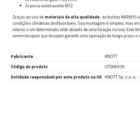
2x porca autotravante M12
Graças ao uso de
materiais de alta qualidade
, as buchas KK0991S sã
condições climáticas desfavoráveis.
Sua montagem é simples, mas em a
interno a um determinado slide através de uma furação na luva.
Este ki
semirreboques que desejam garantir uma operação de longo prazo e s
Fabricante
KNOTT
Código do produto
UT006935
Entidade responsável por este produto na UE
KNOTT Sp. z o. o.