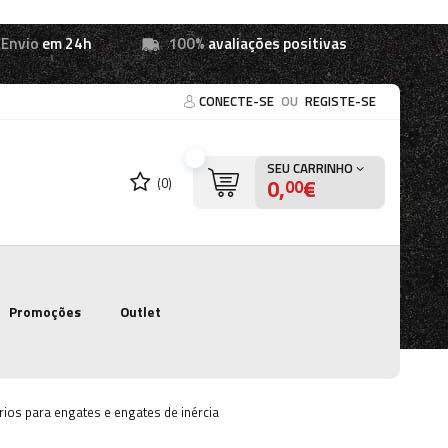
Envio
em 24h
100%
avaliações positivas
CONECTE-SE
OU
REGISTE-SE
SEU CARRINHO
0,
€
(0)
00
Promoções
Outlet
ios para engates e engates de inércia