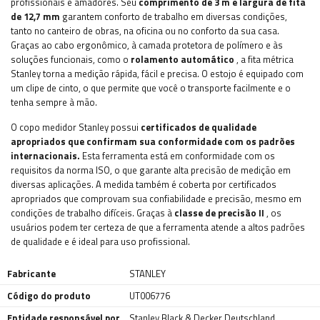
profissionais e amadores. Seu
comprimento de 3 m e largura de fita
de 12,7 mm
garantem conforto de trabalho em diversas condições,
tanto no canteiro de obras, na oficina ou no conforto da sua casa.
Graças ao cabo ergonômico, à camada protetora de polímero e às
soluções funcionais, como o
rolamento automático
, a fita métrica
Stanley torna a medição rápida, fácil e precisa. O estojo é equipado com
um clipe de cinto, o que permite que você o transporte facilmente e o
tenha sempre à mão.
O copo medidor Stanley possui
certificados de qualidade
apropriados que confirmam sua conformidade com os padrões
internacionais.
Esta ferramenta está em conformidade com os
requisitos da norma ISO, o que garante alta precisão de medição em
diversas aplicações. A medida também é coberta por certificados
apropriados que comprovam sua confiabilidade e precisão, mesmo em
condições de trabalho difíceis. Graças à
classe de precisão II
, os
usuários podem ter certeza de que a ferramenta atende a altos padrões
de qualidade e é ideal para uso profissional.
Fabricante
STANLEY
Código do produto
UT006776
Entidade responsável por
Stanley Black & Decker Deutschland