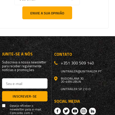
ENVIE A SUA OPINIÃO
JUNTE-SE A NÓS
CONTATO
Subscreva a nossa newsletter
+351 300 509 140
para receber regularmente
notícias e promoções
UNITRAILER@UNITRAILER.PT
BUDOWLANA 30
20-469
LUBLIN
UNITRAILER SP. Z O.O.
INSCREVER-SE
SOCIAL MEDIA
Desejo receber o
newsletter pelo e-mail.
Concordo com o