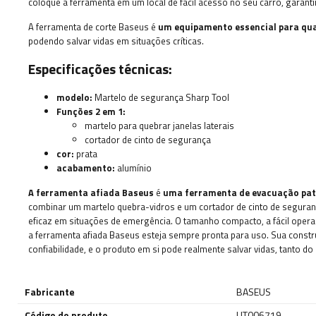
coloque a ferramenta em um local de fácil acesso no seu carro, garant
A ferramenta de corte Baseus é
um equipamento essencial para qua
podendo salvar vidas em situações críticas.
Especificações técnicas:
modelo:
Martelo de segurança Sharp Tool
Funções 2 em 1:
martelo para quebrar janelas laterais
cortador de cinto de segurança
cor:
prata
acabamento:
alumínio
A ferramenta afiada Baseus
é
uma ferramenta de evacuação pa
combinar um martelo quebra-vidros e um cortador de cinto de segurança
eficaz em situações de emergência. O tamanho compacto, a fácil ope
a ferramenta afiada Baseus esteja sempre pronta para uso. Sua constr
confiabilidade, e o produto em si pode realmente salvar vidas, tanto d
Fabricante
BASEUS
Código do produto
UT006719