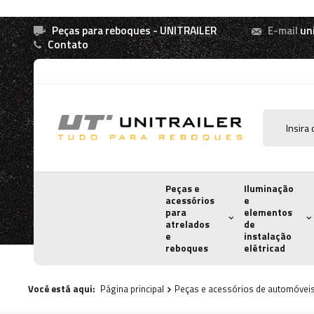
Peças para reboques - UNITRAILER
E-mail
un
Contato
Peças e
Iluminação
acessórios
e
para
elementos
atrelados
de
e
instalação
reboques
elétricad
Você está aqui:
Página principal
Peças e acessórios de automóvei