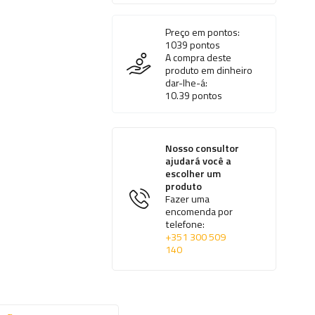
Preço em pontos:
1039
pontos
A compra deste
produto em dinheiro
dar-lhe-á:
10.39
pontos
Nosso consultor
ajudará você a
escolher um
produto
Fazer uma
encomenda por
telefone:
+351 300 509
140