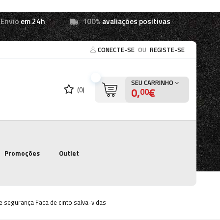
Envio
em 24h
100%
avaliações positivas
CONECTE-SE
OU
REGISTE-SE
SEU CARRINHO
0,
€
(0)
00
Promoções
Outlet
e segurança Faca de cinto salva-vidas