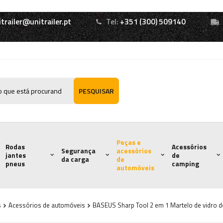
itrailer@unitrailer.pt
Tel:
+351 (300) 509140
PESQUISAR
Peças e
Rodas
Acessórios
Segurança
acessórios
jantes
de
da carga
de
pneus
camping
automóveis
s
Acessórios de automóveis
BASEUS Sharp Tool 2 em 1 Martelo de vidro d