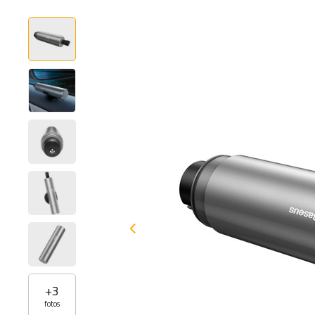
+
3
fotos