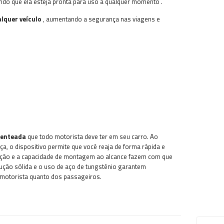
indo que ela esteja pronta para uso a qualquer momento
.
lquer veículo
, aumentando a segurança nas viagens e
tenteada
que todo motorista deve ter em seu carro. Ao
, o dispositivo permite que você reaja de forma rápida e
ração e a capacidade de montagem ao alcance fazem com que
ução sólida e o uso de aço de tungstênio garantem
o motorista quanto dos passageiros.