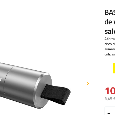
BAS
de 
sal
A ferr
cinto 
aument
críticas
10
8,45 