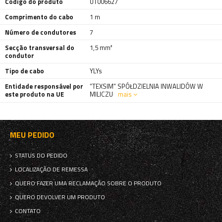
Código do produto
UT006627
Comprimento do cabo
1 m
Número de condutores
7
Secção transversal do
1,5 mm²
condutor
Tipo de cabo
YLYs
Entidade responsável por
”TEXSIM” SPÓŁDZIELNIA INWALIDÓW W
este produto na UE
MILICZU
mais
MEU PEDIDO
STATUS DO PEDIDO
LOCALIZAÇÃO DE REMESSA
QUERO FAZER UMA RECLAMAÇÃO SOBRE O PRODUTO
QUERO DEVOLVER UM PRODUTO
CONTATO