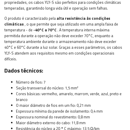
propriedades, os cabos YLY-S são perfeitos para condições climáticas
temperadas, garantindo longa vida útil e operação sem falhas.
O produto é caracterizado pela
alta resistência às condições
climáticas
, o que permite que seja utilizado em uma ampla faixa de
temperatura - de
-40°C a 70°C
. A temperatura interna máxima
permitida durante a operação não deve exceder 70°C, enquanto a
temperatura ambiente durante o armazenamento não deve exceder
40°C e 60°C durante a luz solar. Graças a esses parâmetros, os cabos
YLY-S atendem aos requisitos mesmo em condições operacionais
difíceis.
Dados técnicos:
Número de fios: 7
Seção transversal do núcleo: 1,5 mm²
Cores básicas: vermelho, amarelo, marrom, verde, azul, preto e
branco
O maior diâmetro de fios em um fio: 0,21 mm
Espessura mínima da parede de isolamento: 0,4 mm
Espessura nominal do revestimento: 0,8 mm
Maior diâmetro externo do cabo: 11,8 mm
Resistência do núcleo a 20
°
C máximo: 13,5 Ω/km