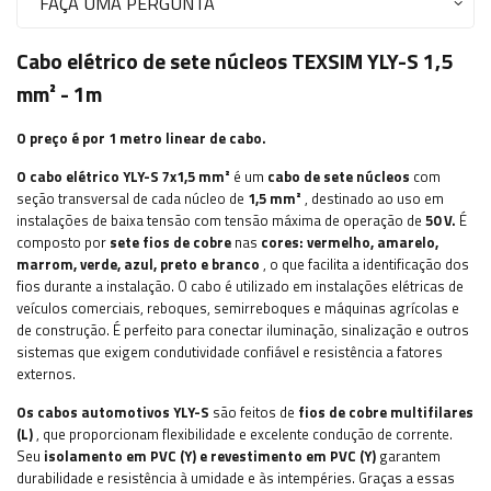
FAÇA UMA PERGUNTA
Cabo elétrico de sete núcleos TEXSIM YLY-S 1,5
mm² - 1m
O preço é por 1 metro linear de cabo.
O cabo elétrico YLY-S 7x1,5 mm²
é um
cabo
de sete núcleos
com
seção transversal de cada núcleo de
1,5
mm²
, destinado ao uso em
instalações de baixa tensão com tensão máxima de operação de
50 V.
É
composto por
sete
fios de cobre
nas
cores:
vermelho, amarelo,
marrom, verde, azul, preto e branco
, o que facilita a identificação dos
fios durante a instalação. O cabo é utilizado em instalações elétricas de
veículos comerciais, reboques, semirreboques e máquinas agrícolas e
de construção. É perfeito para conectar iluminação, sinalização e outros
sistemas que exigem condutividade confiável e resistência a fatores
externos.
Os cabos automotivos YLY-S
são feitos de
fios de cobre multifilares
(L)
, que proporcionam flexibilidade e excelente condução de corrente.
Seu
isolamento em PVC (Y) e revestimento em PVC (Y)
garantem
durabilidade e resistência à umidade e às intempéries. Graças a essas