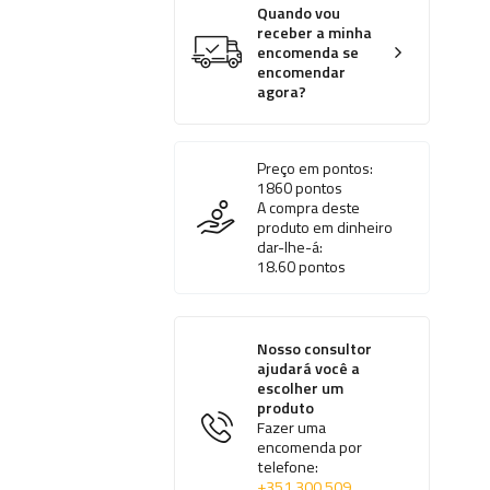
Quando vou
receber a minha
encomenda se
encomendar
agora?
Preço em pontos:
1860
pontos
A compra deste
produto em dinheiro
dar-lhe-á:
18.60
pontos
Nosso consultor
ajudará você a
escolher um
produto
Fazer uma
encomenda por
telefone:
+351 300 509