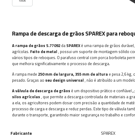
fotos
Rampa de descarga de grãos SPAREX para rebo
A rampa de grãos S.77092
da
SPAREX
é uma rampa de grãos durável,
agrícolas.
Feito de metal
, possui um suporte de montagem sólido com
vários tipos de reboques. O parafuso central com porca borboleta permi
que melhora significativamente o processo de descarga.
A rampa mede
250 mm de largura, 355 mm
de altura
e pesa 2,6 kg, 
pesado. Graças ao
seu design universal
, não é atribuído a um modelo
A válvula de descarga de grãos
é um dispositivo prático e confiável
,
silos agrícolas
, que permite a descarga controlada de materiais a gr
a ela, os agricultores podem dosar com precisão a quantidade de matéri
processo de carga e descarga e reduz perdas. Este tipo de válvula t
durante o transporte, garantindo maior segurança no trabalho e confor
Fabricante
SPAREX