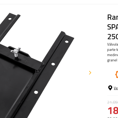
Ram
SPA
25
Válvul
parte 
medind
granel
Ve
21,89
18