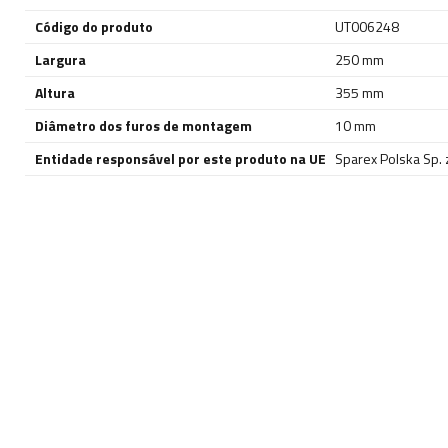
Código do produto
UT006248
Largura
250 mm
Altura
355 mm
Diâmetro dos furos de montagem
10 mm
Entidade responsável por este produto na UE
Sparex Polska Sp. z