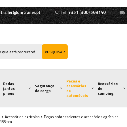
itrailer@unitrailer.pt
Tel:
+351 (300) 509140
PESQUISAR
Peças e
Rodas
Acessórios
Segurança
acessórios
jantes
de
da carga
de
pneus
camping
automóveis
s
Acessórios agrícolas
Peças sobressalentes e acessórios agrícolas
0x355mm