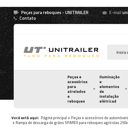
Peças para reboques - UNITRAILER
E-mail
un
Contato
Peças e
Iluminação
acessórios
e
para
elementos
atrelados
de
e
instalação
reboques
elétricad
Você está aqui:
Página principal
Peças e acessórios de automóvei
Rampa de descarga de grãos SPAREX para reboques agrícolas 25