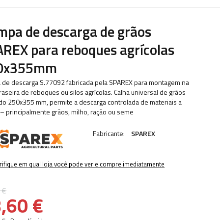
pa de descarga de grãos
REX para reboques agrícolas
0x355mm
a de descarga S.77092 fabricada pela SPAREX para montagem na
traseira de reboques ou silos agrícolas. Calha universal de grãos
o 250x355 mm, permite a descarga controlada de materiais a
 – principalmente grãos, milho, ração ou seme
Fabricante:
SPAREX
rifique em qual loja você pode ver e compre imediatamente
 €
,60 €