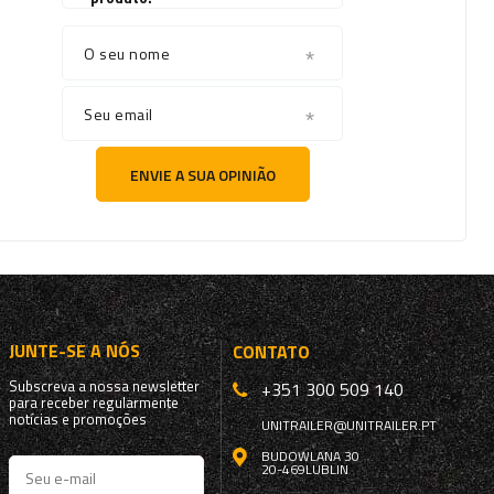
O seu nome
Seu email
ENVIE A SUA OPINIÃO
JUNTE-SE A NÓS
CONTATO
Subscreva a nossa newsletter
+351 300 509 140
para receber regularmente
notícias e promoções
UNITRAILER@UNITRAILER.PT
BUDOWLANA 30
20-469
LUBLIN