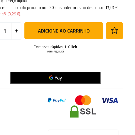
 €
Preço líquido
o mais baixo do produto nos 30 dias anteriores ao desconto:
17,07 €
15%
(
3,29 €
).
ADICIONE AO CARRINHO
Compras rápidas
1-Click
(sem registro)