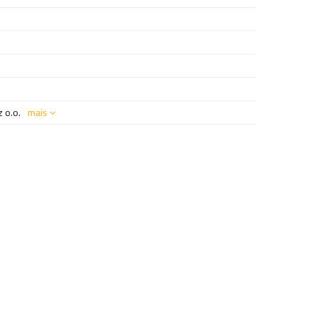
 o.o.
mais