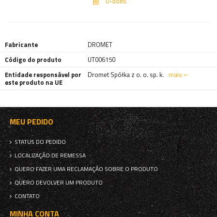
U-bolts
Fabricante
DROMET
Código do produto
UT006150
Entidade responsável por
Dromet Spółka z o. o. sp. k.
mais
este produto na UE
MEU PEDIDO
STATUS DO PEDIDO
LOCALIZAÇÃO DE REMESSA
QUERO FAZER UMA RECLAMAÇÃO SOBRE O PRODUTO
QUERO DEVOLVER UM PRODUTO
CONTATO
MINHA CONTA