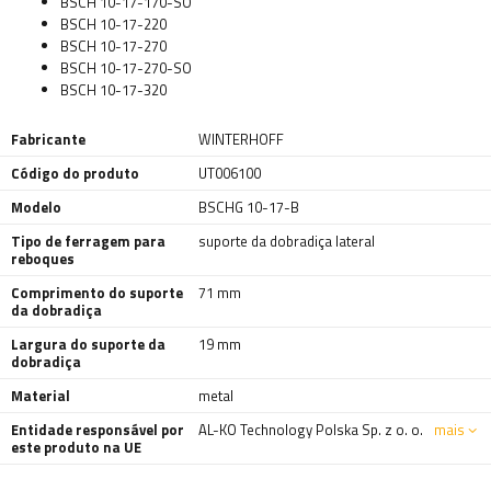
BSCH 10-17-170-SO
BSCH 10-17-220
BSCH 10-17-270
BSCH 10-17-270-SO
BSCH 10-17-320
Fabricante
WINTERHOFF
Código do produto
UT006100
Modelo
BSCHG 10-17-B
Tipo de ferragem para
suporte da dobradiça lateral
reboques
Comprimento do suporte
71 mm
da dobradiça
Largura do suporte da
19 mm
dobradiça
Material
metal
Entidade responsável por
AL-KO Technology Polska Sp. z o. o.
mais
este produto na UE