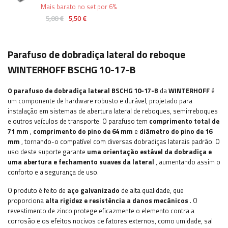
Mais barato no set por 6%
5,88 €
5,50 €
Parafuso de dobradiça lateral do reboque
WINTERHOFF BSCHG 10-17-B
O parafuso de dobradiça lateral BSCHG 10-17-B
da
WINTERHOFF
é
um componente de hardware robusto e durável, projetado para
instalação em sistemas de abertura lateral de reboques, semirreboques
e outros veículos de transporte.
O parafuso tem
comprimento total de
71 mm
,
comprimento do pino de 64 mm
e
diâmetro do pino de 16
mm
, tornando-o compatível com diversas dobradiças laterais padrão. O
uso deste suporte garante
uma orientação estável da dobradiça e
uma abertura e fechamento suaves da lateral
, aumentando assim o
conforto e a segurança de uso.
O produto é feito de
aço galvanizado
de alta qualidade, que
proporciona
alta rigidez e resistência a danos mecânicos
. O
revestimento de zinco protege eficazmente o elemento contra a
corrosão e os efeitos nocivos de fatores externos, como umidade, sal