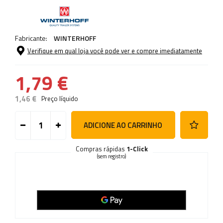
Fabricante:
WINTERHOFF
Verifique em qual loja você pode ver e compre imediatamente
1,79 €
1,46 €
Preço líquido
ADICIONE AO CARRINHO
Compras rápidas
1-Click
(sem registro)