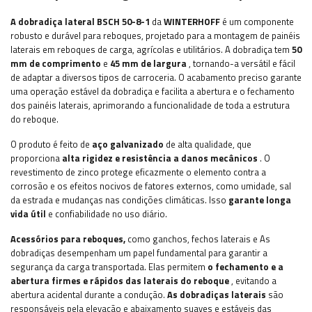
A dobradiça lateral BSCH 50-8-1
da
WINTERHOFF
é um componente
robusto e durável para reboques, projetado para a montagem de painéis
laterais em reboques de carga, agrícolas e utilitários. A dobradiça tem
50
mm de comprimento
e
45 mm de largura
, tornando-a versátil e fácil
de adaptar a diversos tipos de carroceria. O acabamento preciso garante
uma operação estável da dobradiça e facilita a abertura e o fechamento
dos painéis laterais, aprimorando a funcionalidade de toda a estrutura
do reboque.
O produto é feito de
aço galvanizado
de alta qualidade, que
proporciona
alta rigidez e resistência a danos mecânicos
. O
revestimento de zinco protege eficazmente o elemento contra a
corrosão e os efeitos nocivos de fatores externos, como umidade, sal
da estrada e mudanças nas condições climáticas. Isso
garante longa
vida útil
e confiabilidade no uso diário.
Acessórios para reboques,
como
ganchos, fechos laterais e
As
dobradiças desempenham um papel fundamental para garantir a
segurança da carga transportada. Elas permitem
o fechamento e a
abertura firmes e rápidos das laterais do reboque
, evitando a
abertura acidental durante a condução.
As dobradiças laterais
são
responsáveis pela elevação e abaixamento suaves e estáveis das