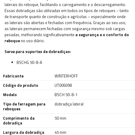
laterais do reboque, facilitando o carregamento e o descarregamento.
Essas dobradiças são utilizadas em todos os tipos de reboques – tanto
de transporte quanto de construção e agrícolas – especialmente onde
as laterais são abertas e fechadas com frequência. Graças ao seu uso,
as laterais permanecem fechadas com segurança mesmo sob cargas
pesadas, melhorando significativamente
a segurança e o conforto do
reboque
no uso diário.
Serve para suportes de dobradiças:
BSCHG 50-8-A
Fabricante
WINTERHOFF
Código do produto
UT006098
Modelo
BSCH 50-8-1
Tipo de ferragem para
dobradiça lateral
reboques
Comprimento da
50 mm
dobradiça
Largura da dobradiça
45 mm