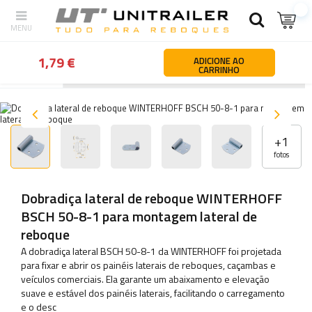
1,79 €
ADICIONE AO
CARRINHO
Atrás
Página principal
Peças e acessórios para atrelados e reb
+
1
fotos
Dobradiça lateral de reboque WINTERHOFF
BSCH 50-8-1 para montagem lateral de
reboque
A dobradiça lateral BSCH 50-8-1 da WINTERHOFF foi projetada
para fixar e abrir os painéis laterais de reboques, caçambas e
veículos comerciais. Ela garante um abaixamento e elevação
suave e estável dos painéis laterais, facilitando o carregamento
e o desc