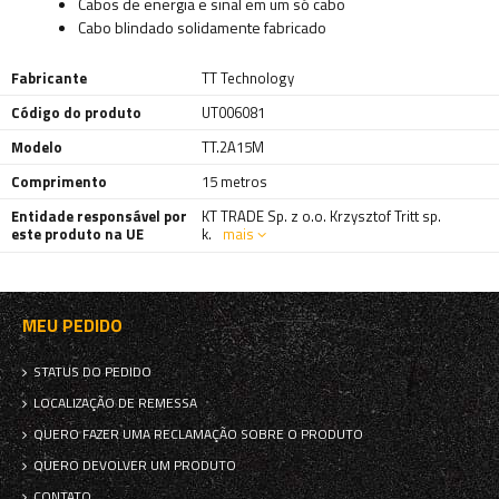
Cabos de energia e sinal em um só cabo
Cabo blindado solidamente fabricado
Fabricante
TT Technology
Código do produto
UT006081
Modelo
TT.2A15M
Comprimento
15 metros
Entidade responsável por
KT TRADE Sp. z o.o. Krzysztof Tritt sp.
este produto na UE
k.
mais
MEU PEDIDO
STATUS DO PEDIDO
LOCALIZAÇÃO DE REMESSA
QUERO FAZER UMA RECLAMAÇÃO SOBRE O PRODUTO
QUERO DEVOLVER UM PRODUTO
CONTATO