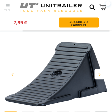
7,99 €
ADICIONE AO
CARRINHO
Atrás
Página principal
Rodas jantes pneus
Cunhas de rodas