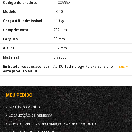
Código do produto
UT005952
Modelo
UK 10
Carga útil admissível
800 kg
Comprimento
232 mm
Largura
90 mm
Altura
102 mm
Material
plástico
Entidade responsável por
AL-KO Technology Polska Sp. z o. o.
mais
este produto na UE
MEU PEDIDO
STATUS DO PEDIDO
LOCALIZAÇÃO DE REMESSA
QUERO FAZER UMA RECLAMAÇÃO SOBRE O PRODUTO
QUERO DEVOLVER UM PRODUTO