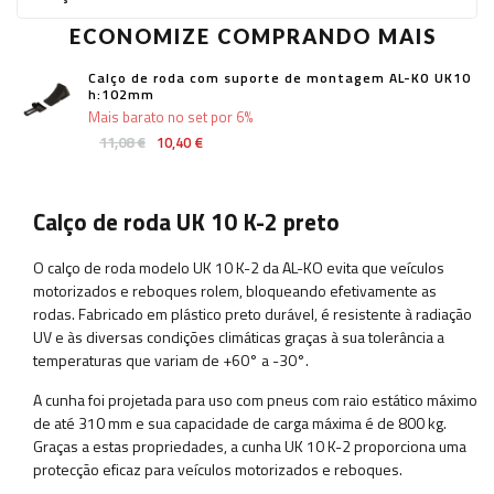
ECONOMIZE COMPRANDO MAIS
Calço de roda com suporte de montagem AL-KO UK10
h:102mm
Mais barato no set por 6%
11,08 €
10,40 €
Calço de roda UK 10 K-2 preto
O calço de roda modelo UK 10 K-2 da AL-KO evita que veículos
motorizados e reboques rolem, bloqueando efetivamente as
rodas. Fabricado em plástico preto durável, é resistente à radiação
UV e às diversas condições climáticas graças à sua tolerância a
temperaturas que variam de +60° a -30°.
A cunha foi projetada para uso com pneus com raio estático máximo
de até 310 mm e sua capacidade de carga máxima é de 800 kg.
Graças a estas propriedades, a cunha UK 10 K-2 proporciona uma
protecção eficaz para veículos motorizados e reboques.