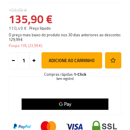
159,89 €
135,90 €
110,49 €
Preço líquido
O preço mais baixo do produto nos 30 dias anteriores ao desconto:
129,99 €
Poupa
15%
(
23,99 €
).
ADICIONE AO CARRINHO
Compras rápidas
1-Click
(sem registro)