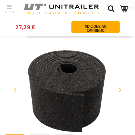
27,29 €
ADICIONE AO
CARRINHO
Atrás
Página principal
Segurança da carga
Tapetes antiderrap