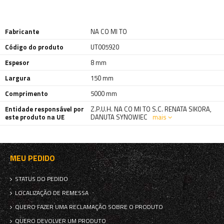
Fabricante
NA CO MI TO
Código do produto
UT005920
Espesor
8 mm
Largura
150 mm
Comprimento
5000 mm
Entidade responsável por
Z.P.U.H. NA CO MI TO S.C. RENATA SIKORA,
este produto na UE
DANUTA SYNOWIEC
mais
MEU PEDIDO
STATUS DO PEDIDO
LOCALIZAÇÃO DE REMESSA
QUERO FAZER UMA RECLAMAÇÃO SOBRE O PRODUTO
QUERO DEVOLVER UM PRODUTO