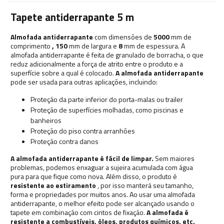
Tapete antiderrapante 5 m
Almofada antiderrapante
com dimensões de
5000
mm de
comprimento
, 150
mm de largura e
8
mm de espessura. A
almofada antiderrapante é feita de granulado de borracha, o que
reduz adicionalmente a força de atrito entre o produto e a
superfície sobre a qual é colocado.
A almofada antiderrapante
pode ser usada para outras aplicações, incluindo:
Proteção da parte inferior do porta-malas ou trailer
Proteção de superfícies molhadas, como piscinas e
banheiros
Proteção do piso contra arranhões
Proteção contra danos
A almofada antiderrapante é fácil de limpar.
Sem maiores
problemas, podemos enxaguar a sujeira acumulada com água
pura para que fique como nova. Além disso, o produto é
resistente ao estiramento
, por isso manterá seu tamanho,
forma e propriedades por muitos anos. Ao usar uma almofada
antiderrapante, o melhor efeito pode ser alcançado usando o
tapete em combinação com cintos de fixação.
A almofada é
resistente a combustíveis, óleos, produtos químicos, etc.