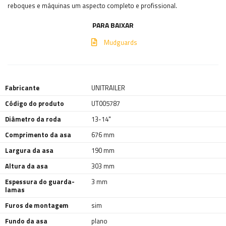
reboques e máquinas um aspecto completo e profissional.
PARA BAIXAR
Mudguards
Fabricante
UNITRAILER
Código do produto
UT005787
Diâmetro da roda
13-14"
Comprimento da asa
676 mm
Largura da asa
190 mm
Altura da asa
303 mm
Espessura do guarda-
3 mm
lamas
Furos de montagem
sim
Fundo da asa
plano