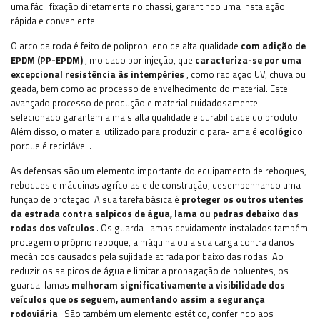
uma fácil fixação diretamente no chassi, garantindo uma instalação
rápida e conveniente.
O arco da roda é feito de polipropileno de alta qualidade
com adição de
EPDM (PP-EPDM)
, moldado por injeção, que
caracteriza-se por uma
excepcional resistência às intempéries
, como radiação UV, chuva ou
geada, bem como ao processo de envelhecimento do material. Este
avançado processo de produção e material cuidadosamente
selecionado garantem a mais alta qualidade e durabilidade do produto.
Além disso, o material utilizado para produzir o para-lama é
ecológico
porque é reciclável
.
As defensas são um elemento importante do equipamento de reboques,
reboques e máquinas agrícolas e de construção, desempenhando uma
função de proteção. A sua tarefa básica é
proteger os outros utentes
da estrada contra salpicos de água, lama ou pedras debaixo das
rodas dos veículos
. Os guarda-lamas devidamente instalados também
protegem o próprio reboque, a máquina ou a sua carga contra danos
mecânicos causados ​​pela sujidade atirada por baixo das rodas. Ao
reduzir os salpicos de água e limitar a propagação de poluentes, os
guarda-lamas
melhoram significativamente a visibilidade dos
veículos que os seguem, aumentando assim a segurança
rodoviária
. São também um elemento estético, conferindo aos