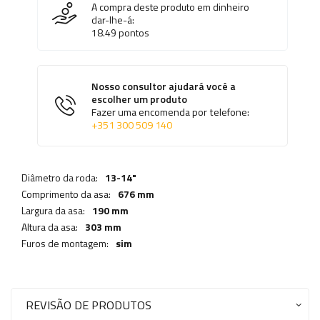
A compra deste produto em dinheiro
dar-lhe-á:
18.49
pontos
Nosso consultor ajudará você a
escolher um produto
Fazer uma encomenda por telefone:
+351 300 509 140
Diâmetro da roda:
13-14"
Comprimento da asa:
676 mm
Largura da asa:
190 mm
Altura da asa:
303 mm
Furos de montagem:
sim
REVISÃO DE PRODUTOS