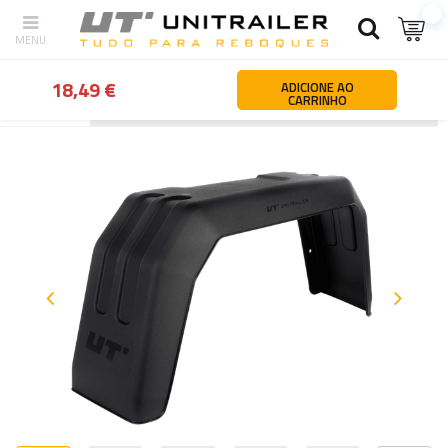
18,49 €
ADICIONE AO
CARRINHO
Atrás
Página principal
Rodas jantes pneus
Guarda-lamas e pá