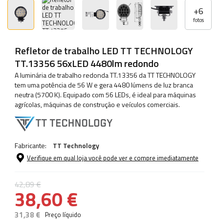
+
6
fotos
Refletor de trabalho LED TT TECHNOLOGY
TT.13356 56xLED 4480lm redondo
A luminária de trabalho redonda TT.13356 da TT TECHNOLOGY
tem uma potência de 56 W e gera 4480 lúmens de luz branca
neutra (5700 K). Equipado com 56 LEDs, é ideal para máquinas
agrícolas, máquinas de construção e veículos comerciais.
Fabricante:
TT Technology
Verifique em qual loja você pode ver e compre imediatamente
42,89 €
38,60 €
31,38 €
Preço líquido