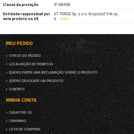
Classe de proteção
IP 68/69K
Entidade responsável por
KT TRADE Sp. z o.o. Krzysztof Tritt sp.
este produto na UE
k.
mais
MEU PEDIDO
STATUS DO PEDIDO
LOCALIZAÇÃO DE REMESSA
QUERO FAZER UMA RECLAMAÇÃO SOBRE O PRODUTO
QUERO DEVOLVER UM PRODUTO
CONTATO
MINHA CONTA
CADASTRE-SE
CARRINHO
LISTA DE COMPRAS