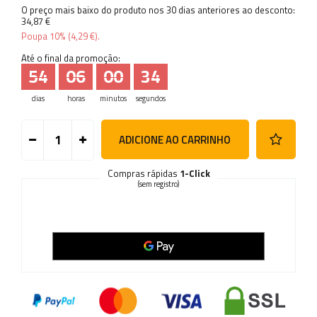
O preço mais baixo do produto nos 30 dias anteriores ao desconto:
34,87 €
Poupa
10%
(
4,29 €
).
Até o final da promoção:
54
06
00
33
dias
horas
minutos
segundos
ADICIONE AO CARRINHO
Compras rápidas
1-Click
(sem registro)