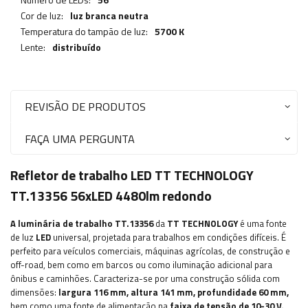
Cor de luz:
luz branca neutra
Temperatura do tampão de luz:
5700 K
Lente:
distribuído
REVISÃO DE PRODUTOS
FAÇA UMA PERGUNTA
Refletor de trabalho LED TT TECHNOLOGY
TT.13356 56xLED 4480lm redondo
A luminária de trabalho TT.13356
da
TT TECHNOLOGY
é uma fonte
de luz
LED
universal, projetada para trabalhos em condições difíceis. É
perfeito para veículos comerciais, máquinas agrícolas, de construção e
off-road, bem como em barcos ou como iluminação adicional para
ônibus e caminhões. Caracteriza-se por uma construção sólida com
dimensões:
largura 116 mm, altura 141 mm, profundidade 60 mm,
bem como uma fonte de alimentação na
faixa de tensão de 10-30 V.