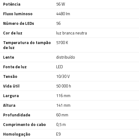
Potência
56 W
Fluxo luminoso
4480 lm
Número de LEDs
56
Cor de luz
luz branca neutra
Temperatura do tampão
5700 K
de luz
Lente
distribuído
Fonte de luz
LED
Tensão
10/30 V
Vida útil
50 000 h
Largura
116 mm
Altura
141 mm
Profundidade
60 mm
Comprimento do cabo
0,5 m
Homologação
E9