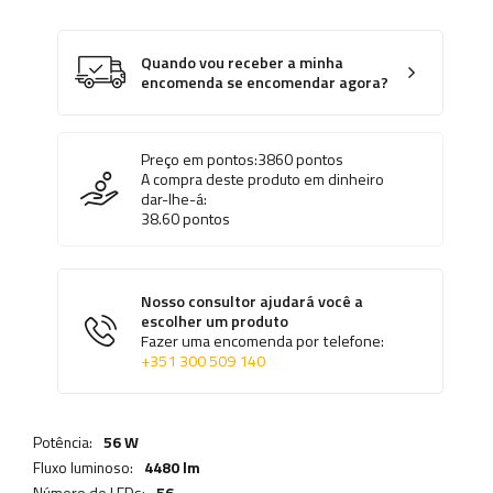
Quando vou receber a minha
encomenda se encomendar agora?
Preço em pontos:
3860
pontos
A compra deste produto em dinheiro
dar-lhe-á:
38.60
pontos
Nosso consultor ajudará você a
escolher um produto
Fazer uma encomenda por telefone:
+351 300 509 140
Potência:
56 W
Fluxo luminoso:
4480 lm
Número de LEDs:
56