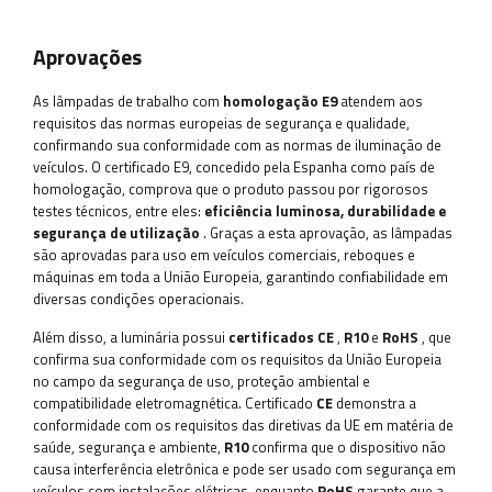
Aprovações
As lâmpadas de trabalho com
homologação E9
atendem aos
requisitos das normas europeias de segurança e qualidade,
confirmando sua conformidade com as normas de iluminação de
veículos. O certificado E9, concedido pela Espanha como país de
homologação, comprova que o produto passou por rigorosos
testes técnicos, entre eles:
eficiência luminosa, durabilidade e
segurança de utilização
. Graças a esta aprovação, as lâmpadas
são aprovadas para uso em veículos comerciais, reboques e
máquinas em toda a União Europeia, garantindo confiabilidade em
diversas condições operacionais.
Além disso, a luminária possui
certificados
CE
,
R10
e
RoHS
, que
confirma sua conformidade com os requisitos da União Europeia
no campo da segurança de uso, proteção ambiental e
compatibilidade eletromagnética. Certificado
CE
demonstra a
conformidade com os requisitos das diretivas da UE em matéria de
saúde, segurança e ambiente,
R10
confirma que o dispositivo não
causa interferência eletrônica e pode ser usado com segurança em
veículos com instalações elétricas, enquanto
RoHS
garante que a