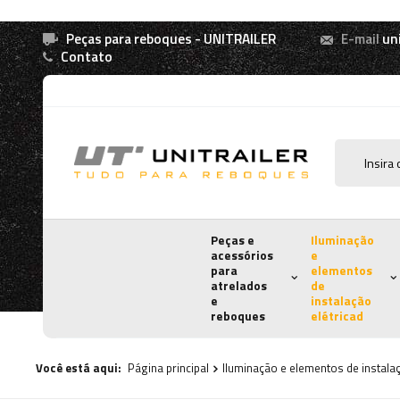
Peças para reboques - UNITRAILER
E-mail
un
Contato
Peças e
Iluminação
acessórios
e
para
elementos
atrelados
de
e
instalação
reboques
elétricad
Você está aqui:
Página principal
Iluminação e elementos de instalaç