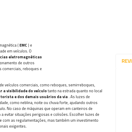
magnética (
EMC
) e
dade em veículos. O
ncias eletromagnéticas
REV
cionamento de outros
os comerciais, reboques e
de veículos comerciais, como reboques, semirreboques,
 a visibilidade do veículo
tanto na estrada quanto no local
orista e dos demais usuários da via
. As luzes de
ade, como neblina, noite ou chuva forte, ajudando outros
ículo. No caso de máquinas que operam em canteiros de
 evitar situações perigosas e colisões. Escolher luzes de
ade com as regulamentações, mas também um investimento
onais exigentes.