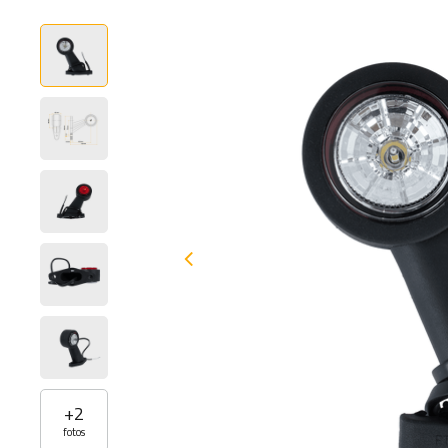
+
2
fotos