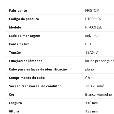
Fabricante
FRISTOM
Código do produto
UT005507
Modelo
FT-009 LED
Lado de montagem
universal
Fonte de luz
LED
Tensão
12/24 V
Funções da lâmpada
luz de presença da
Cabo para as luzes de identificação
plano
Comprimento do cabo
0,5 m
Secção transversal do condutor
2x 0,75 mm²
Cor
Blanco
,
vermelho
Largura
118 mm
Altura
133 mm