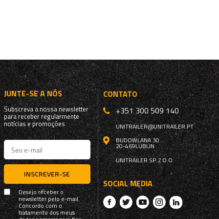
JUNTE-SE A NÓS
CONTATO
Subscreva a nossa newsletter
+351 300 509 140
para receber regularmente
notícias e promoções
UNITRAILER@UNITRAILER.PT
BUDOWLANA 30
20-469
LUBLIN
UNITRAILER SP. Z O.O.
INSCREVER-SE
SOCIAL MEDIA
Desejo receber o
newsletter pelo e-mail.
Concordo com o
tratamento dos meus