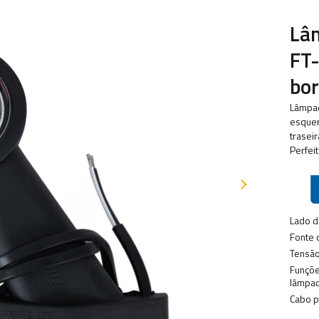
Lâ
FT-
bo
Lâmpad
esquer
trasei
Perfei
Lado 
Fonte 
Tensão
Funçõ
lâmpad
Cabo p