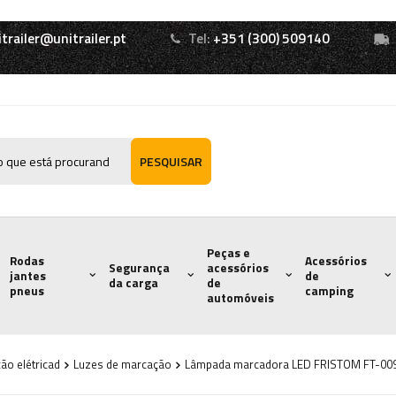
itrailer@unitrailer.pt
Tel:
+351 (300) 509140
PESQUISAR
Peças e
Rodas
Acessórios
Segurança
acessórios
jantes
de
da carga
de
pneus
camping
automóveis
ão elétricad
Luzes de marcação
Lâmpada marcadora LED FRISTOM FT-009C