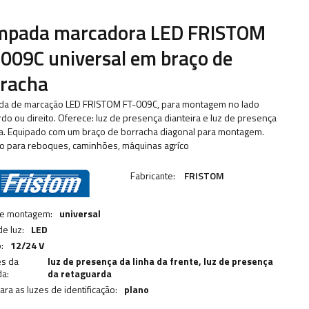
mpada marcadora LED FRISTOM
009C universal em braço de
rracha
a de marcação LED FRISTOM FT-009C, para montagem no lado
do ou direito. Oferece: luz de presença dianteira e luz de presença
ra. Equipado com um braço de borracha diagonal para montagem.
to para reboques, caminhões, máquinas agríco
Fabricante:
FRISTOM
de montagem:
universal
de luz:
LED
:
12/24 V
es da
luz de presença da linha da frente,
luz de presença
a:
da retaguarda
ara as luzes de identificação:
plano