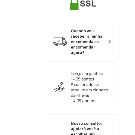
Quando vou
receber a minha
encomenda se
encomendar
agora?
Preço em pontos:
1409
pontos
A compra deste
produto em dinheiro
dar-lhe-á:
14.09
pontos
Nosso consultor
ajudará você a
escolher um