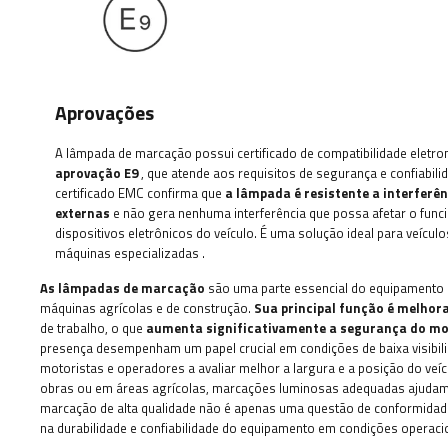
Aprovações
A lâmpada de marcação possui certificado de compatibilidade eletro
aprovação E9
, que atende aos requisitos de segurança e confiabili
certificado EMC confirma que
a lâmpada é resistente a interferê
externas
e não gera nenhuma interferência que possa afetar o fun
dispositivos eletrônicos do veículo. É uma solução ideal para veícul
máquinas especializadas
.
As lâmpadas de marcação
são uma parte essencial do equipamento 
máquinas agrícolas e de construção.
Sua principal
função é melhorar
de trabalho, o que
aumenta significativamente a segurança do mot
presença desempenham um papel crucial em condições de baixa visibilid
motoristas e operadores a avaliar melhor a largura e a posição do ve
obras ou em áreas agrícolas, marcações luminosas adequadas ajudam a
marcação de alta qualidade não é apenas uma questão de conformid
na durabilidade e confiabilidade do equipamento em condições operaci