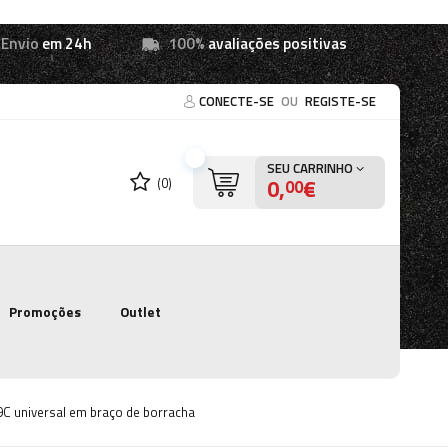
Envio
em 24h
100%
avaliações positivas
CONECTE-SE
OU
REGISTE-SE
SEU CARRINHO
0,
€
(0)
00
Promoções
Outlet
 universal em braço de borracha