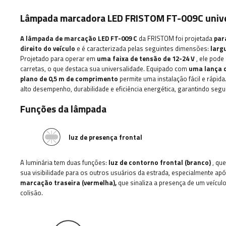
Lâmpada marcadora LED FRISTOM FT-009C univer
A lâmpada de marcação LED FT-009 C
da FRISTOM foi projetada
par
direito do veículo
e é caracterizada pelas seguintes dimensões:
larg
Projetado para operar em
uma faixa de tensão de 12-24 V
, ele pod
carretas, o que destaca sua universalidade. Equipado com
uma lança d
plano de 0,5 m de comprimento
permite uma instalação fácil e rápida
alto desempenho, durabilidade e eficiência energética, garantindo seg
Funções da lâmpada
luz de presença frontal
A luminária tem duas funções:
luz de contorno
frontal (branco)
,
que
sua visibilidade para os outros usuários da estrada, especialmente ap
marcação
traseira (vermelha),
que sinaliza a presença de um veícul
colisão.