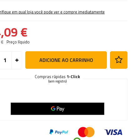
rifique em qual loja você pode ver e compre imediatamente
,09 €
 €
Preço líquido
ADICIONE AO CARRINHO
Compras rápidas
1-Click
(sem registro)