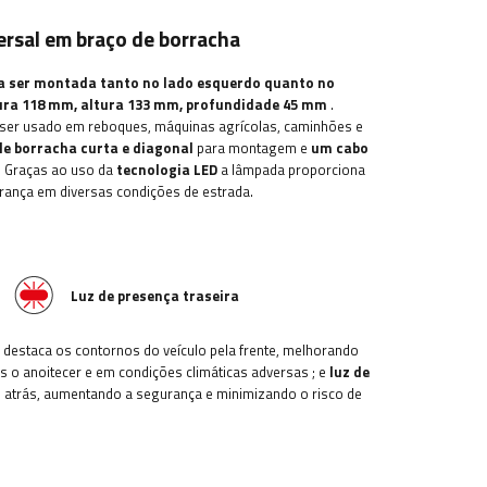
sal em braço de borracha
a ser montada tanto no lado esquerdo quanto no
ura 118
mm, altura 133 mm, profundidade 45 mm
.
e ser usado em reboques, máquinas agrícolas, caminhões e
e borracha curta e diagonal
para montagem e
um cabo
.
Graças ao uso da
tecnologia LED
a lâmpada proporciona
urança em diversas condições de estrada.
Luz de presença traseira
 destaca os contornos do veículo pela frente, melhorando
ós o anoitecer e em condições climáticas adversas
; e
luz de
o atrás, aumentando a segurança e minimizando o risco de