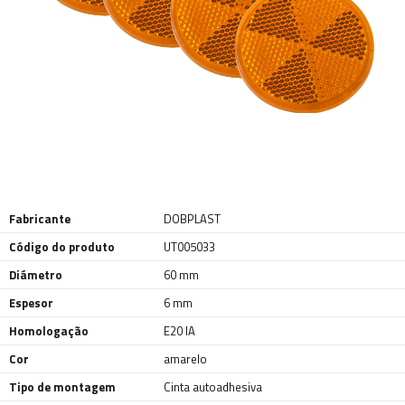
Fabricante
DOBPLAST
Código do produto
UT005033
Diámetro
60 mm
Espesor
6 mm
Homologação
E20 IA
Cor
amarelo
Tipo de montagem
Cinta autoadhesiva