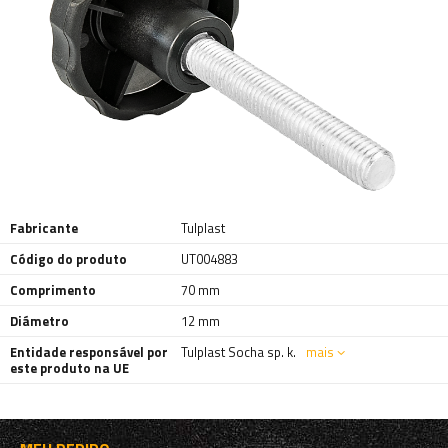
Fabricante
Tulplast
Código do produto
UT004883
Comprimento
70 mm
Diámetro
12 mm
Entidade responsável por
Tulplast Socha sp. k.
mais
este produto na UE