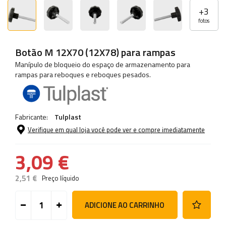
+
3
fotos
Botão M 12X70 (12X78) para rampas
Manípulo de bloqueio do espaço de armazenamento para
rampas para reboques e reboques pesados.
Fabricante:
Tulplast
Verifique em qual loja você pode ver e compre imediatamente
3,09 €
2,51 €
Preço líquido
ADICIONE AO CARRINHO