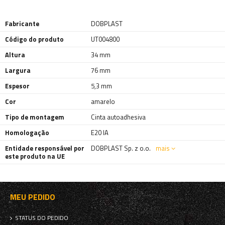
Fabricante
DOBPLAST
Código do produto
UT004800
Altura
34 mm
Largura
76 mm
Espesor
5,3 mm
Cor
amarelo
Tipo de montagem
Cinta autoadhesiva
Homologação
E20 IA
Entidade responsável por
DOBPLAST Sp. z o.o.
mais
este produto na UE
MEU PEDIDO
STATUS DO PEDIDO