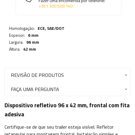
Fazer uma encomenda por telefone:
+351 300 509 140
Homologação:
ECE, SAE/DOT
Espesor:
6 mm
Largura:
96 mm
Altura:
42 mm
REVISÃO DE PRODUTOS
FAÇA UMA PERGUNTA
Dispositivo refletivo 96 x 42 mm, frontal com fita
adesiva
Certifique-se de que seu trailer esteja visível. Refletor
retangular para montagem frontal. Instalação simples e