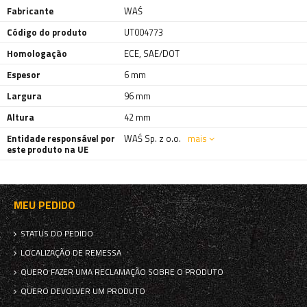
Fabricante
WAŚ
Código do produto
UT004773
Homologação
ECE, SAE/DOT
Espesor
6 mm
Largura
96 mm
Altura
42 mm
Entidade responsável por
WAŚ Sp. z o.o.
mais
este produto na UE
MEU PEDIDO
STATUS DO PEDIDO
LOCALIZAÇÃO DE REMESSA
QUERO FAZER UMA RECLAMAÇÃO SOBRE O PRODUTO
QUERO DEVOLVER UM PRODUTO