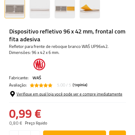
Dispositivo refletivo 96 x 42 mm, frontal com
fita adesiva
Refletor para frente de reboque branco WAŚ UP96x42.
Dimensões: 96 x 42 x 6 mm.
Fabricante:
WAŚ
Avaliação:
5.00 / 5
(
opinia)
1
Verifique em qual loja você pode ver e compre imediatamente
0,99 €
0,80 €
Preço líquido