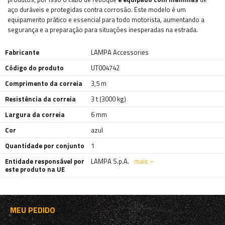
aço duráveis ​​e protegidas contra corrosão. Este modelo é um
equipamento prático e essencial para todo motorista, aumentando a
segurança e a preparação para situações inesperadas na estrada.
Fabricante
LAMPA Accessories
Código do produto
UT004742
Comprimento da correia
3,5 m
Resistência da correia
3 t (3000 kg)
Largura da correia
6 mm
Cor
azul
Quantidade por conjunto
1
Entidade responsável por
LAMPA S.p.A.
mais
este produto na UE
MEU PEDIDO