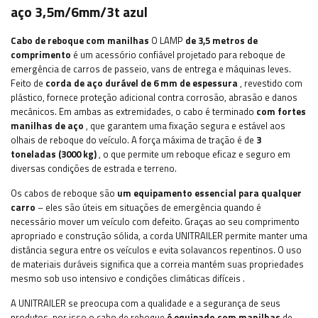
aço 3,5m/6mm/3t azul
Cabo de reboque com
manilhas
O LAMP
de 3,5 metros de
comprimento
é um acessório confiável projetado para reboque de
emergência de carros de passeio, vans de entrega e máquinas leves.
Feito de
corda de aço durável de 6 mm de espessura
, revestido com
plástico, fornece proteção adicional contra corrosão, abrasão e danos
mecânicos. Em ambas as extremidades, o cabo é terminado
com fortes
manilhas de aço
, que garantem uma fixação segura e estável aos
olhais de reboque do veículo. A força máxima de tração é de
3
toneladas (3000 kg)
, o que permite um reboque eficaz e seguro em
diversas condições de estrada e terreno.
Os cabos de reboque são
um equipamento essencial para qualquer
carro
– eles são úteis em situações de emergência quando é
necessário mover um veículo com defeito. Graças ao seu comprimento
apropriado e construção sólida, a corda UNITRAILER permite manter uma
distância segura entre os veículos e evita solavancos repentinos. O uso
de materiais duráveis ​​significa que a correia mantém suas propriedades
mesmo sob uso intensivo e condições climáticas difíceis
.
A UNITRAILER se preocupa com a qualidade e a segurança de seus
produtos, por isso o cabo de reboque
é equipado com
manilhas
de