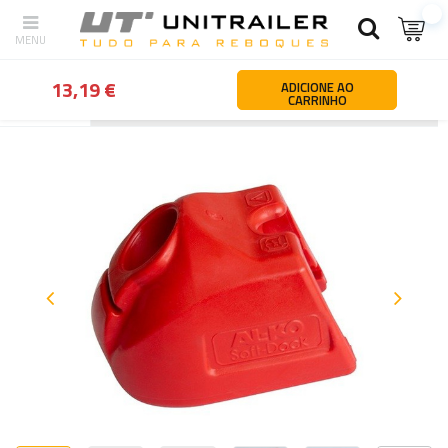
13,19 €
ADICIONE AO
CARRINHO
Atrás
Página principal
Peças e acessórios para atrelados e reb