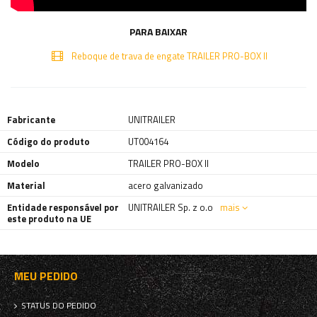
PARA BAIXAR
Reboque de trava de engate TRAILER PRO-BOX II
Fabricante
UNITRAILER
Código do produto
UT004164
Modelo
TRAILER PRO-BOX II
Material
acero galvanizado
Entidade responsável por
UNITRAILER Sp. z o.o
mais
este produto na UE
MEU PEDIDO
STATUS DO PEDIDO