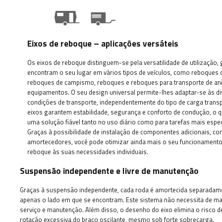
Eixos de reboque – aplicações versáteis
Os eixos de reboque distinguem-se pela versatilidade de utilização, 
encontram o seu lugar em vários tipos de veículos, como reboques 
reboques de campismo, reboques e reboques para transporte de an
equipamentos. O seu design universal permite-lhes adaptar-se às d
condições de transporte, independentemente do tipo de carga trans
eixos garantem estabilidade, segurança e conforto de condução, o q
uma solução fiável tanto no uso diário como para tarefas mais espec
Graças à possibilidade de instalação de componentes adicionais, c
amortecedores, você pode otimizar ainda mais o seu funcionamento
reboque às suas necessidades individuais.
Suspensão independente e livre de manutenção
Graças à suspensão independente, cada roda é amortecida separadamen
apenas o lado em que se encontram. Este sistema não necessita de m
serviço e manutenção. Além disso, o desenho do eixo elimina o risco 
rotação excessiva do braço oscilante, mesmo sob forte sobrecarga.