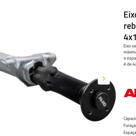
Eix
re
4x
Eixo s
máxima
o espa
é de 4
Capaci
Furaça
Espaça