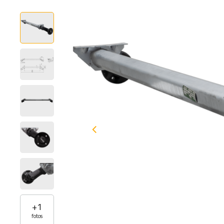
+
1
fotos