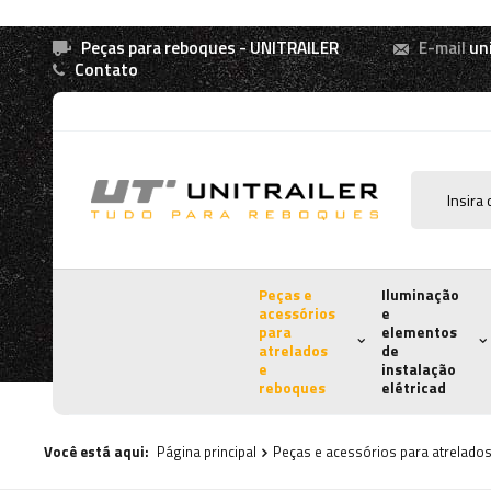
Peças para reboques - UNITRAILER
E-mail
un
Contato
Peças e
Iluminação
acessórios
e
para
elementos
atrelados
de
e
instalação
reboques
elétricad
Você está aqui:
Página principal
Peças e acessórios para atrelado