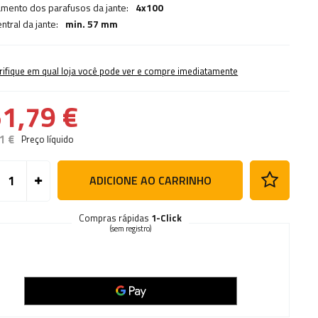
mento dos parafusos da jante:
4x100
ntral da jante:
min. 57 mm
rifique em qual loja você pode ver e compre imediatamente
1,79 €
1 €
Preço líquido
ADICIONE AO CARRINHO
Compras rápidas
1-Click
(sem registro)