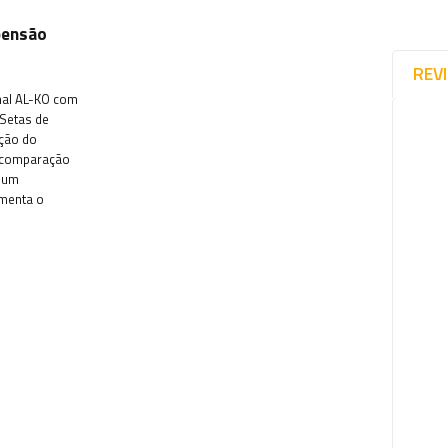
pensão
REV
nal AL-KO com
 Setas de
ção do
m comparação
e um
umenta o