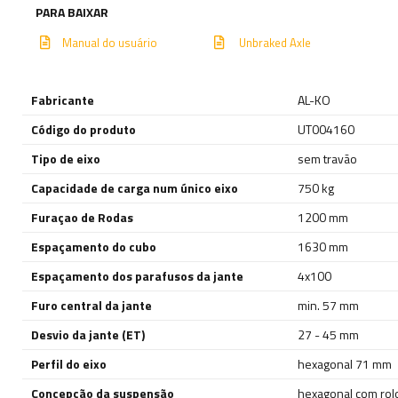
PARA BAIXAR
Manual do usuário
Unbraked Axle
Fabricante
AL-KO
Código do produto
UT004160
Tipo de eixo
sem travão
Capacidade de carga num único eixo
750 kg
Furaçao de Rodas
1200 mm
Espaçamento do cubo
1630 mm
Espaçamento dos parafusos da jante
4x100
Furo central da jante
min. 57 mm
Desvio da jante (ET)
27 - 45 mm
Perfil do eixo
hexagonal 71 mm
Concepção da suspensão
hexagonal com rol