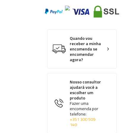
Quando vou
receber a minha
encomenda se
encomendar
agora?
Nosso consultor
ajudará você a
escolher um
produto
Fazer uma
encomenda por
telefone:
+351 300 509
140