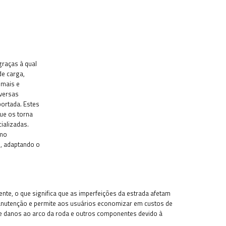
graças à qual
de carga,
imais e
iversas
portada. Estes
ue os torna
ializadas.
omo
, adaptando o
te, o que significa que as imperfeições da estrada afetam
anutenção e permite aos usuários economizar em custos de
de danos ao arco da roda e outros componentes devido à