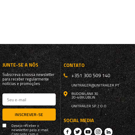
JUNTE-SE A NÓS
CONTATO
Subscreva a nossa newsletter
+351 300 509 140
para receber regularmente
notícias e promoções
UNITRAILER@UNITRAILER.PT
BUDOWLANA 30
20-469
LUBLIN
UNITRAILER SP. Z O.O.
INSCREVER-SE
SOCIAL MEDIA
Desejo receber o
newsletter pelo e-mail.
Concordo com o