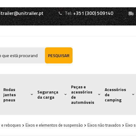
itrailer@unitrailer.pt
Tel:
+351 (300) 509140
PESQUISAR
Peças e
Rodas
Acessórios
Segurança
acessórios
jantes
de
da carga
de
pneus
camping
automóveis
s e reboques
Eixos e elementos de suspensão
Eixos não travados
Eixo 