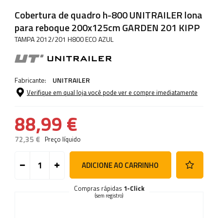
Cobertura de quadro h-800 UNITRAILER lona
para reboque 200x125cm GARDEN 201 KIPP
TAMPA 2012/201 H800 ECO AZUL
Fabricante:
UNITRAILER
Verifique em qual loja você pode ver e compre imediatamente
88,99 €
72,35 €
Preço líquido
ADICIONE AO CARRINHO
Compras rápidas
1-Click
(sem registro)