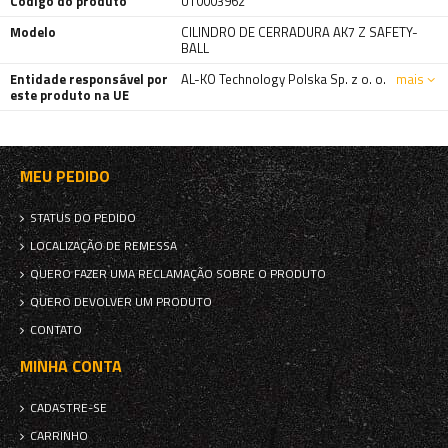
Código do produto
UT0003962
Modelo
CILINDRO DE CERRADURA AK7 Z SAFETY-
BALL
Entidade responsável por
AL-KO Technology Polska Sp. z o. o.
mais
este produto na UE
MEU PEDIDO
STATUS DO PEDIDO
LOCALIZAÇÃO DE REMESSA
QUERO FAZER UMA RECLAMAÇÃO SOBRE O PRODUTO
QUERO DEVOLVER UM PRODUTO
CONTATO
MINHA CONTA
CADASTRE-SE
CARRINHO