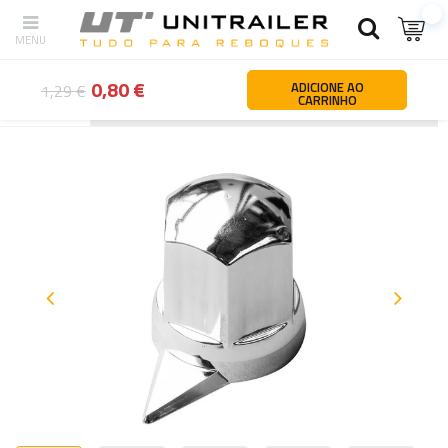
0,80 €
ADICIONE AO
1,29 €
CARRINHO
Atrás
Página principal
Rodas jantes pneus
Peças sobressalent