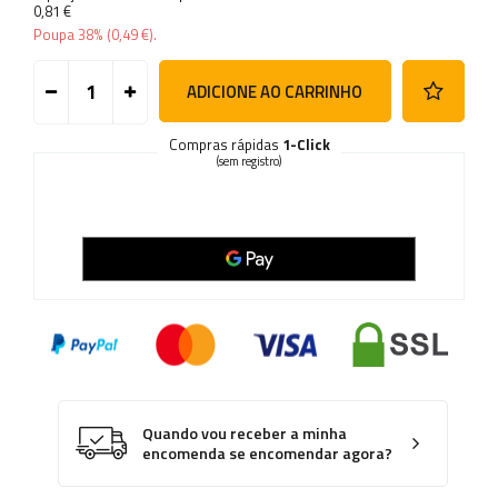
0,81 €
Poupa
38%
(
0,49 €
).
ADICIONE AO CARRINHO
Compras rápidas
1-Click
(sem registro)
Quando vou receber a minha
encomenda se encomendar agora?