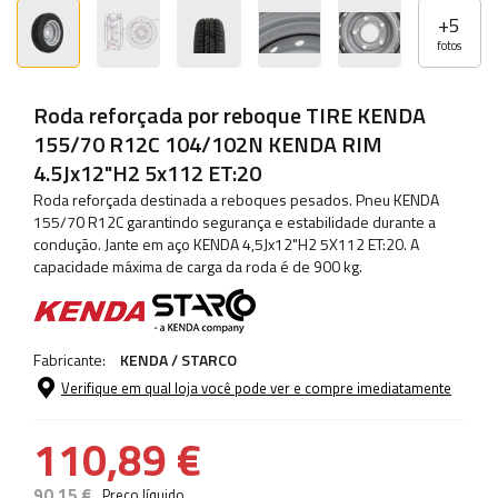
+
5
fotos
Roda reforçada por reboque TIRE KENDA
155/70 R12C 104/102N KENDA RIM
4.5Jx12"H2 5x112 ET:20
Roda reforçada destinada a reboques pesados. Pneu KENDA
155/70 R12C garantindo segurança e estabilidade durante a
condução. Jante em aço KENDA 4,5Jx12"H2 5X112 ET:20. A
capacidade máxima de carga da roda é de 900 kg.
Fabricante:
KENDA / STARCO
Verifique em qual loja você pode ver e compre imediatamente
110,89 €
90,15 €
Preço líquido