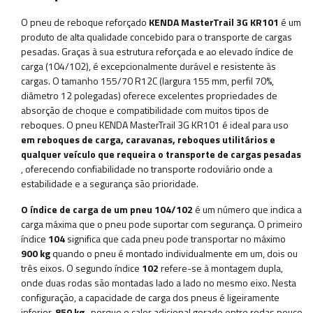
O pneu de reboque reforçado
KENDA MasterTrail 3G KR101
é um
produto de alta qualidade concebido para o transporte de cargas
pesadas. Graças à sua estrutura reforçada e ao elevado índice de
carga (104/102), é excepcionalmente durável e resistente às
cargas. O tamanho 155/70 R12C (largura 155 mm, perfil 70%,
diâmetro 12 polegadas) oferece excelentes propriedades de
absorção de choque e compatibilidade com muitos tipos de
reboques. O pneu KENDA MasterTrail 3G KR101 é ideal para uso
em reboques de carga, caravanas, reboques utilitários e
qualquer veículo que requeira o transporte de cargas pesadas
, oferecendo confiabilidade no transporte rodoviário onde a
estabilidade e a segurança são prioridade.
O índice de carga de um pneu 104/102
é um número que indica a
carga máxima que o pneu pode suportar com segurança. O primeiro
índice
104
significa que cada pneu pode transportar no máximo
900 kg
quando o pneu é montado individualmente em um, dois ou
três eixos. O segundo índice
102
refere-se à montagem dupla,
onde duas rodas são montadas lado a lado no mesmo eixo. Nesta
configuração, a capacidade de carga dos pneus é ligeiramente
inferior,
850 kg
, porque o calor adicional gerado entre rodas pouco