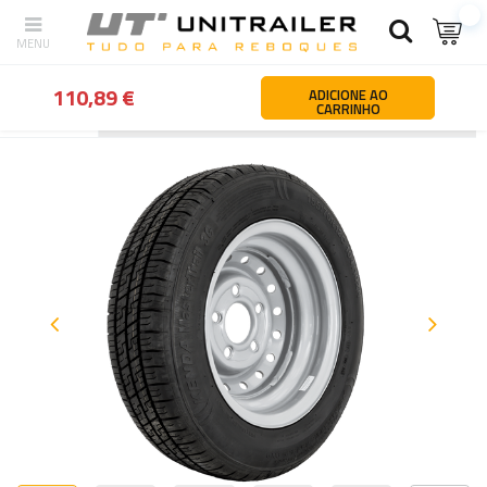
110,89 €
ADICIONE AO
CARRINHO
Atrás
Página principal
Rodas jantes pneus
Rodas Pneumáticas