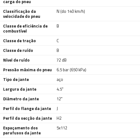
carga do pneu
Classificação da
N (do 140 km/h)
velocidade do pneu
Classe de eficiência de
B
combustível
Classe de tração
C
Classe de ruído
B
Nível de ruído
72 dB
Pressão máxima do pneu
6.5 bar (650 kPa)
Tipo de jante
aço
Largura da jante
4.5"
Diâmetro da jante
12"
Perfil do flange da jante
J
Perfil da secção da jante
H2
Espaçamento dos
5x112
parafusos da jante