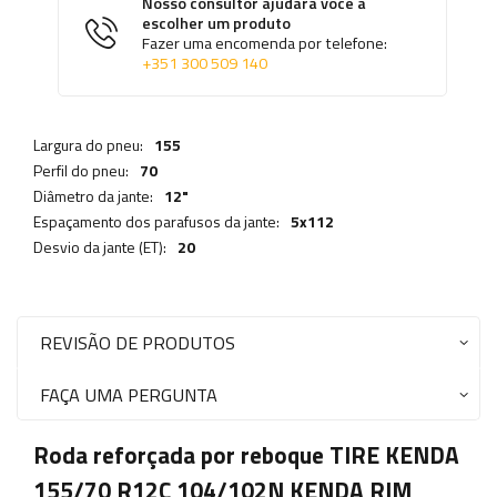
Nosso consultor ajudará você a
escolher um produto
Fazer uma encomenda por telefone:
+351 300 509 140
Largura do pneu:
155
Perfil do pneu:
70
Diâmetro da jante:
12"
Espaçamento dos parafusos da jante:
5x112
Desvio da jante (ET):
20
REVISÃO DE PRODUTOS
FAÇA UMA PERGUNTA
Roda reforçada por reboque TIRE KENDA
155/70 R12C 104/102N KENDA RIM