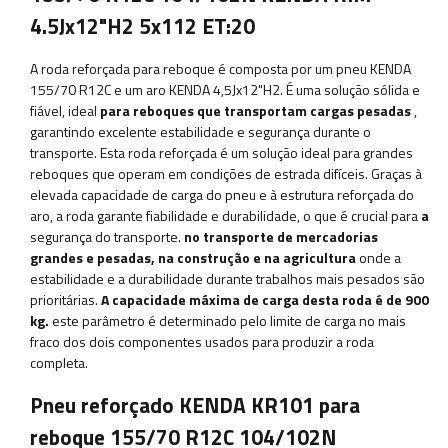
4.5Jx12"H2 5x112 ET:20
A roda reforçada para reboque é composta por um pneu KENDA
155/70 R12C e um aro KENDA 4,5Jx12"H2. É uma solução sólida e
fiável, ideal
para reboques que transportam cargas pesadas
,
garantindo excelente estabilidade e segurança durante o
transporte. Esta roda reforçada é um solução ideal para grandes
reboques que operam em condições de estrada difíceis. Graças à
elevada capacidade de carga do pneu e à estrutura reforçada do
aro, a roda garante fiabilidade e durabilidade, o que é crucial para
a
segurança do transporte.
no transporte de mercadorias
grandes e pesadas, na construção e na agricultura
onde a
estabilidade e a durabilidade durante trabalhos mais pesados ​​são
prioritárias.
A capacidade máxima de carga desta roda é de
900
kg.
este parâmetro
é determinado pelo limite de carga no mais
fraco dos dois componentes usados ​​para produzir a roda
completa.
Pneu reforçado KENDA KR101 para
reboque 155/70 R12C 104/102N