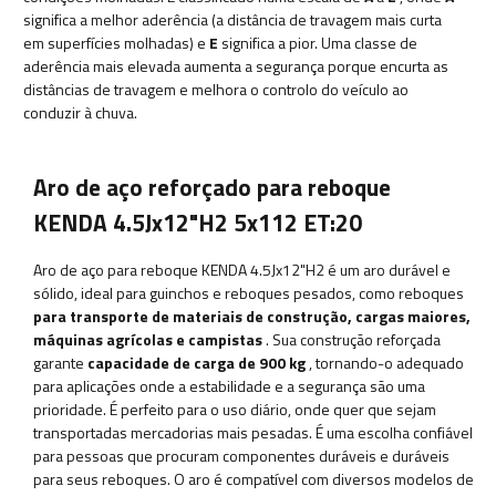
significa a melhor aderência (a distância de travagem mais curta
em superfícies molhadas) e
E
significa a pior. Uma classe de
aderência mais elevada aumenta a segurança porque encurta as
distâncias de travagem e melhora o controlo do veículo ao
conduzir à chuva.
Aro de aço reforçado para reboque
KENDA 4.5Jx12"H2 5x112 ET:20
Aro de aço para reboque KENDA 4.5Jx12"H2
é um aro durável e
sólido, ideal para guinchos e reboques pesados, como reboques
para transporte de materiais de construção, cargas maiores,
máquinas agrícolas e campistas
. Sua construção reforçada
garante
capacidade de carga de 900 kg
, tornando-o adequado
para aplicações onde a estabilidade e a segurança são uma
prioridade.
É
perfeito para o uso diário, onde quer que sejam
transportadas mercadorias mais pesadas. É uma escolha confiável
para pessoas que procuram componentes duráveis ​​e duráveis ​​
para seus reboques. O aro é compatível com diversos modelos de