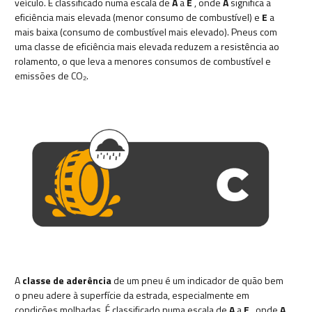
veículo. É classificado numa escala de
A
a
E
, onde
A
significa a
eficiência mais elevada (menor consumo de combustível) e
E
a
mais baixa (consumo de combustível mais elevado). Pneus com
uma classe de eficiência mais elevada reduzem a resistência ao
rolamento, o que leva a menores consumos de combustível e
emissões de CO₂.
A
classe de aderência
de um pneu é um indicador de quão bem
o pneu adere à superfície da estrada, especialmente em
condições molhadas. É classificado numa escala de
A
a
E
, onde
A