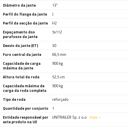
Diâmetro da jante
13"
Perfil do flange da jante
J
Perfil da secção da jante
H2
Espaçamento dos
5x112
parafusos da jante
Desvio da jante (ET)
30
Furo central da jante
66,5 mm
Capacidade de carga
900 kg
máxima da jante
Altura total da roda
52,5 cm
Capacidade máxima de
900 kg
carga da roda completa
Tipo de roda
reforçado
Quantidade por conjunto
1
Entidade responsável por
UNITRAILER Sp. z o.o
mais
este produto na UE