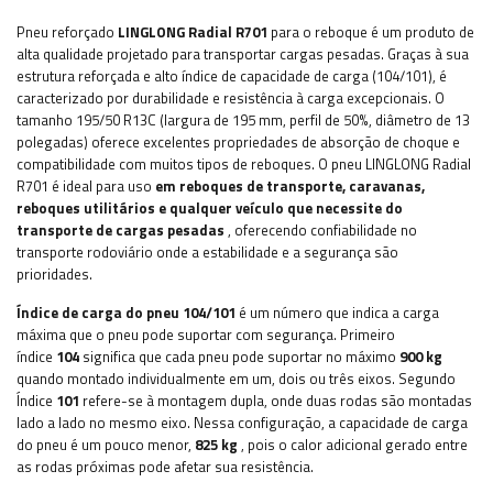
Pneu reforçado
LINGLONG Radial R701
para o reboque é um produto de
alta qualidade projetado para transportar cargas pesadas. Graças à sua
estrutura reforçada e alto índice de capacidade de carga (104/101), é
caracterizado por durabilidade e resistência à carga excepcionais. O
tamanho 195/50 R13C (largura de 195 mm, perfil de 50%, diâmetro de 13
polegadas) oferece excelentes propriedades de absorção de choque e
compatibilidade com muitos tipos de reboques. O pneu LINGLONG Radial
R701 é ideal para uso
em reboques de transporte, caravanas,
reboques utilitários e qualquer veículo que necessite do
transporte de cargas pesadas
, oferecendo confiabilidade no
transporte rodoviário onde a estabilidade e a segurança são
prioridades.
Índice de carga do pneu 104/101
é um número que indica a carga
máxima que o pneu pode suportar com segurança. Primeiro
índice
104
significa que cada pneu pode suportar no máximo
900 kg
quando montado individualmente em um, dois ou três eixos. Segundo
Índice
101
refere-se à montagem dupla, onde duas rodas são montadas
lado a lado no mesmo eixo. Nessa configuração, a capacidade de carga
do pneu é um pouco menor,
825 kg
, pois o calor adicional gerado entre
as rodas próximas pode afetar sua resistência.