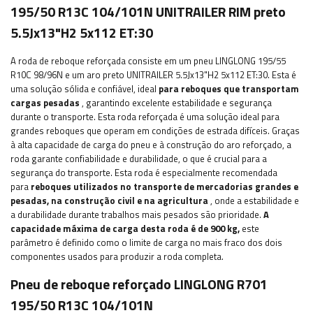
195/50 R13C 104/101N UNITRAILER RIM preto
5.5Jx13"H2 5x112 ET:30
A roda de reboque reforçada consiste em um pneu LINGLONG 195/55
R10C 98/96N e um aro preto UNITRAILER 5.5Jx13"H2 5x112 ET:30. Esta é
uma solução sólida e confiável, ideal
para reboques que transportam
cargas pesadas
, garantindo excelente estabilidade e segurança
durante o transporte. Esta roda reforçada é uma solução ideal para
grandes reboques que operam em condições de estrada difíceis. Graças
à alta capacidade de carga do pneu e à construção do aro reforçado, a
roda garante confiabilidade e durabilidade, o que é crucial para a
segurança do transporte. Esta roda é especialmente recomendada
para
reboques utilizados no transporte de mercadorias grandes e
pesadas, na construção civil e na agricultura
, onde a estabilidade e
a durabilidade durante trabalhos mais pesados ​​são prioridade.
A
capacidade máxima de carga desta roda é de
900
kg,
este
parâmetro
é definido como o limite de carga no mais fraco dos dois
componentes usados ​​para produzir a roda completa.
Pneu de reboque reforçado LINGLONG R701
195/50 R13C 104/101N