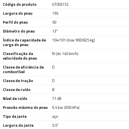
Código do produto
UT003732
Largura do pneu
195
Perfil do pneu
50
Diâmetro do pneu
13"
Índice de capacidade de
104/101 (max 900/825 kg)
carga do pneu
Classificação da
N (do 140 km/h)
velocidade do pneu
Classe de eficiência de
D
combustível
Classe de tração
D
Classe de ruído
B
Nível de ruído
71 dB
Pressão máxima do pneu
6.5 bar (650 kPa)
Tipo de jante
aço
Largura da jante
5.5"