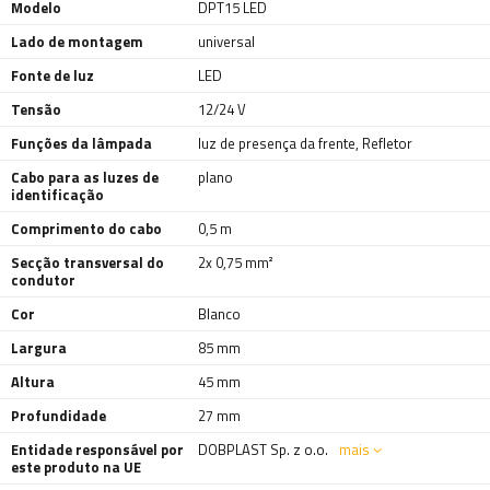
Modelo
DPT15 LED
Lado de montagem
universal
Fonte de luz
LED
Tensão
12/24 V
Funções da lâmpada
luz de presença da frente
,
Refletor
Cabo para as luzes de
plano
identificação
Comprimento do cabo
0,5 m
Secção transversal do
2x 0,75 mm²
condutor
Cor
Blanco
Largura
85 mm
Altura
45 mm
Profundidade
27 mm
Entidade responsável por
DOBPLAST Sp. z o.o.
mais
este produto na UE