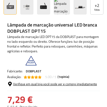
+
2
fotos
Lâmpada de marcação universal LED branca
DOBPLAST DPT15
Lâmpada de marcação LED DPT15 da DOBPLAST para montagem
no lado esquerdo ou direito. Oferece funções: luz de posição
frontal e refletor. Perfeito para reboques, caminhões, máquinas
agrícolas e reboques.
Fabricante:
DOBPLAST
Avaliação:
5.00 / 5
(
opinia)
1
Verifique em qual loja você pode ver e compre imediatamente
7,29 €