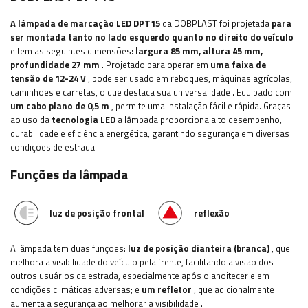
A lâmpada de marcação LED DPT15
da DOBPLAST foi projetada
para
ser montada tanto no lado esquerdo quanto no direito do veículo
e tem as seguintes dimensões:
largura 85
mm, altura 45 mm,
profundidade 27 mm
.
Projetado para operar em
uma faixa de
tensão de 12-24 V
, pode ser usado em reboques, máquinas agrícolas,
caminhões e carretas, o que destaca sua universalidade
. Equipado com
um cabo plano de 0,5 m
, permite uma instalação fácil e rápida.
Graças
ao uso da
tecnologia LED
a lâmpada proporciona alto desempenho,
durabilidade e eficiência energética, garantindo segurança em diversas
condições de estrada.
Funções da lâmpada
luz de posição frontal
reflexão
A lâmpada tem duas funções:
luz de posição dianteira (branca)
, que
melhora a visibilidade do veículo pela frente, facilitando a visão dos
outros usuários da estrada, especialmente após o anoitecer e em
condições climáticas adversas; e
um refletor
, que adicionalmente
aumenta a segurança ao melhorar a visibilidade
.