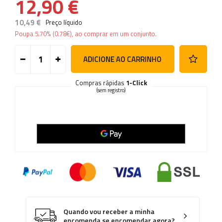
12,90 €
10,49 €
Preço líquido
Poupa
5.70%
(
0.78
€
), ao comprar em um conjunto.
ADICIONE AO CARRINHO
Compras rápidas
1-Click
(sem registro)
Quando vou receber a minha
encomenda se encomendar agora?