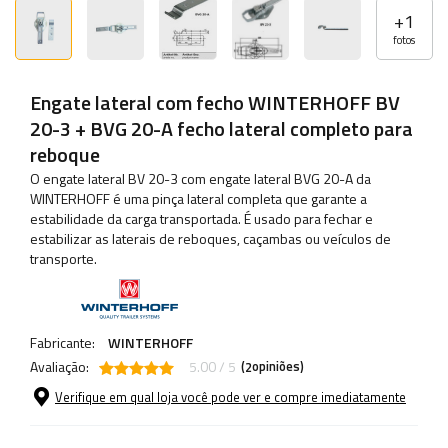
+
1
fotos
Engate lateral com fecho WINTERHOFF BV
20-3 + BVG 20-A fecho lateral completo para
reboque
O engate lateral BV 20-3 com engate lateral BVG 20-A da
WINTERHOFF é uma pinça lateral completa que garante a
estabilidade da carga transportada. É usado para fechar e
estabilizar as laterais de reboques, caçambas ou veículos de
transporte.
Fabricante:
WINTERHOFF
Avaliação:
5.00 / 5
(
opiniões)
2
Verifique em qual loja você pode ver e compre imediatamente