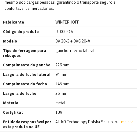
mesmo sob cargas pesadas, garantindo o transporte seguro e
confortável de mercadorias.
Fabricante
WINTERHOFF
Código do produto
UT000274
Modelo
BV 20-3 + BVG 20-A
Tipo de ferragem para
gancho + fecho lateral
reboques
Comprimento do gancho
226 mm
Largura do fecho lateral
91 mm
Comprimento do fecho
145 mm
Largura do fecho
35 mm
Material
metal
Certyfikat
TÜV
Entidade responsável por
AL-KO Technology Polska Sp. z o. o.
mais
este produto na UE