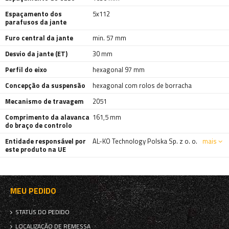
Espaçamento dos
5x112
parafusos da jante
Furo central da jante
min. 57 mm
Desvio da jante (ET)
30 mm
Perfil do eixo
hexagonal 97 mm
Concepção da suspensão
hexagonal com rolos de borracha
Mecanismo de travagem
2051
Comprimento da alavanca
161,5 mm
do braço de controlo
Entidade responsável por
AL-KO Technology Polska Sp. z o. o.
mais
este produto na UE
MEU PEDIDO
STATUS DO PEDIDO
LOCALIZAÇÃO DE REMESSA