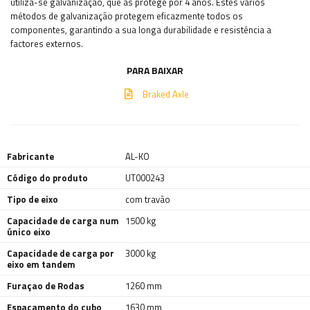
utiliza-se galvanização, que as protege por 4 anos. Estes vários
métodos de galvanização protegem eficazmente todos os
componentes, garantindo a sua longa durabilidade e resistência a
factores externos.
PARA BAIXAR
Braked Axle
Fabricante
AL-KO
Código do produto
UT000243
Tipo de eixo
com travão
Capacidade de carga num
1500 kg
único eixo
Capacidade de carga por
3000 kg
eixo em tandem
Furaçao de Rodas
1260 mm
Espaçamento do cubo
1630 mm