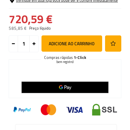
Verifique em qual loja você pode ver e compre imediatamente
720,59 €
585,85 €
Preço líquido
ADICIONE AO CARRINHO
Compras rápidas
1-Click
(sem registro)