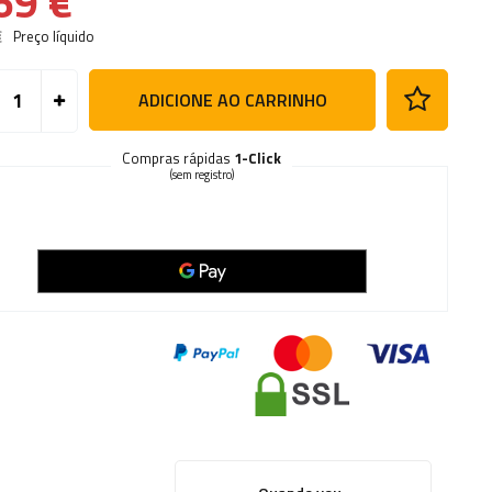
69 €
€
Preço líquido
ADICIONE AO CARRINHO
Compras rápidas
1-Click
(sem registro)