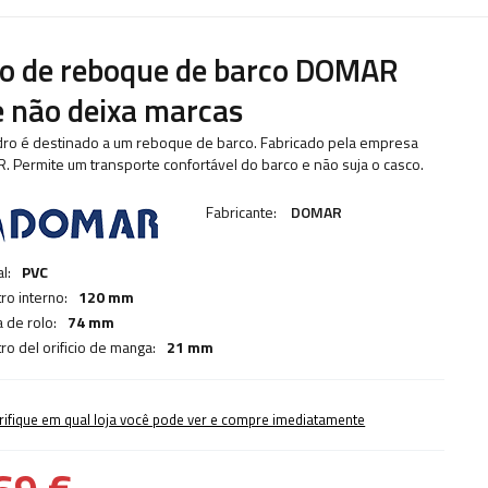
o de reboque de barco DOMAR
 não deixa marcas
ndro é destinado a um reboque de barco. Fabricado pela empresa
 Permite um transporte confortável do barco e não suja o casco.
Fabricante:
DOMAR
l:
PVC
ro interno:
120 mm
 de rolo:
74 mm
ro del orificio de manga:
21 mm
rifique em qual loja você pode ver e compre imediatamente