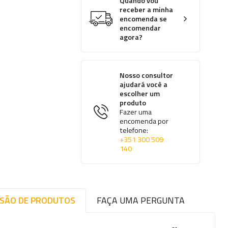
Quando vou
receber a minha
encomenda se
encomendar
agora?
Nosso consultor
ajudará você a
escolher um
produto
Fazer uma
encomenda por
telefone:
+351 300 509
140
ISÃO DE PRODUTOS
FAÇA UMA PERGUNTA