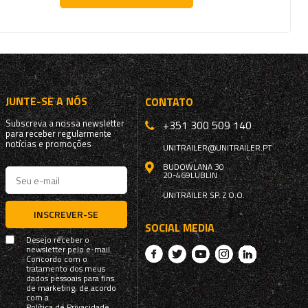
JUNTE-SE A NÓS
CONTATO
Subscreva a nossa newsletter
+351 300 509 140
para receber regularmente
notícias e promoções
UNITRAILER@UNITRAILER.PT
BUDOWLANA 30
20-469
LUBLIN
UNITRAILER SP. Z O.O.
INSCREVER-SE
SOCIAL MEDIA
Desejo receber o
newsletter pelo e-mail.
Concordo com o
tratamento dos meus
dados pessoais para fins
de marketing, de acordo
com a
Política de Privacidade