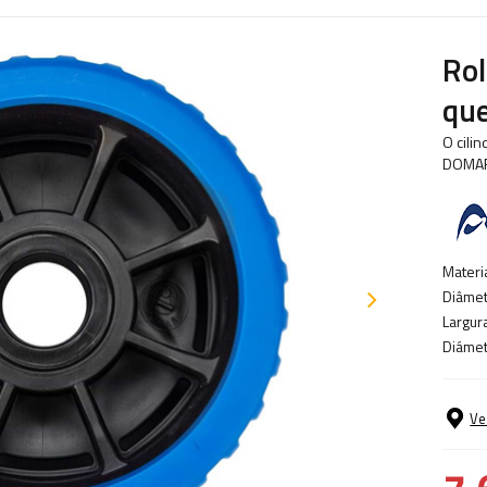
Rol
que
O cili
DOMAR.
Materia
Diâmet
Largura
Diámet
Ve