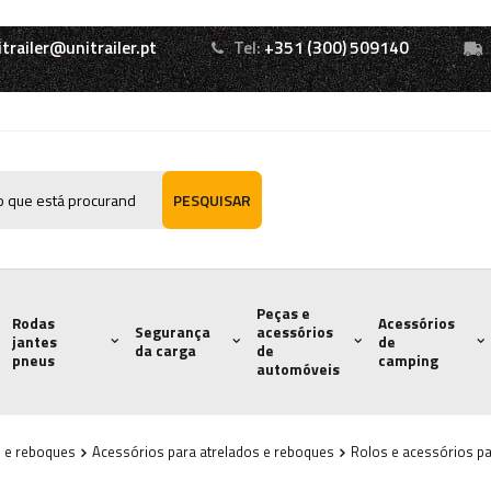
itrailer@unitrailer.pt
Tel:
+351 (300) 509140
PESQUISAR
Peças e
Rodas
Acessórios
Segurança
acessórios
jantes
de
da carga
de
pneus
camping
automóveis
s e reboques
Acessórios para atrelados e reboques
Rolos e acessórios pa