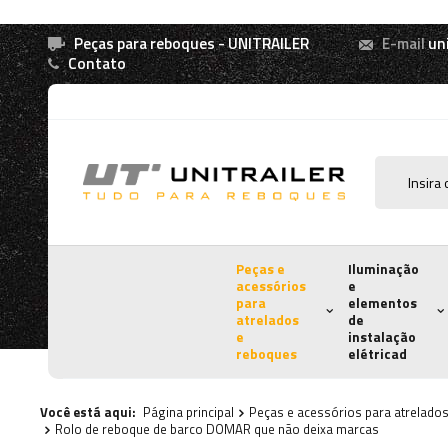
Peças para reboques - UNITRAILER
E-mail
un
Contato
Peças e
Iluminação
acessórios
e
para
elementos
atrelados
de
e
instalação
reboques
elétricad
Você está aqui:
Página principal
Peças e acessórios para atrelado
Rolo de reboque de barco DOMAR que não deixa marcas