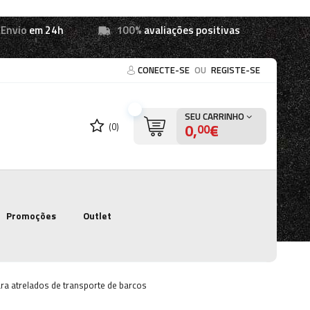
Envio
em 24h
100%
avaliações positivas
CONECTE-SE
OU
REGISTE-SE
SEU CARRINHO
0,
€
(0)
00
Promoções
Outlet
ra atrelados de transporte de barcos